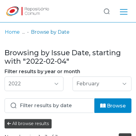
Log
(current)
In
Home
Browse by Date
Communities
Browsing by Issue Date, starting
& Collections
with "2022-02-04"
Browse repository
Filter results by year or month
Entities
Browse
All browse results