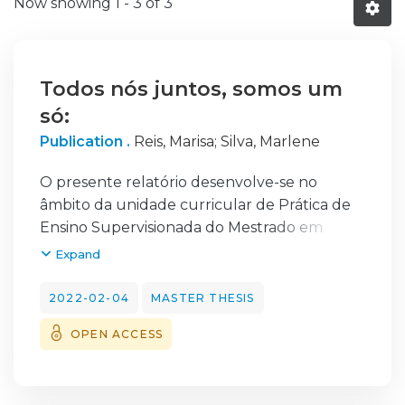
Now showing
1 - 3 of 3
Todos nós juntos, somos um
só:
Publication .
Reis, Marisa
;
Silva, Marlene
O presente relatório desenvolve-se no
âmbito da unidade curricular de Prática de
Ensino Supervisionada do Mestrado em
Educação Pré-escolar e Ensino de 1º Ciclo do
Expand
Ensino Básico. Caracteriza-se por ser uma
reflexão crítica e fundamentada sobre a
2022-02-04
MASTER THESIS
prática em contexto de Educação Pré-
OPEN ACCESS
Escolar, incluindo todo o percurso
experienciado ao longo da prática
profissional. Neste contexto emergiu o tema