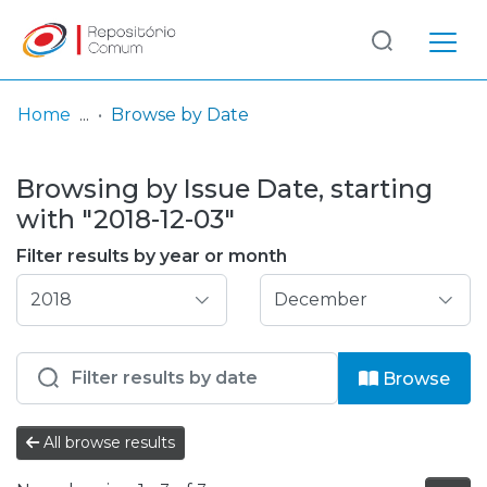
Log
(current)
In
Home
Browse by Date
Communities
Browsing by Issue Date, starting
& Collections
with "2018-12-03"
Browse repository
Filter results by year or month
Entities
Browse
All browse results