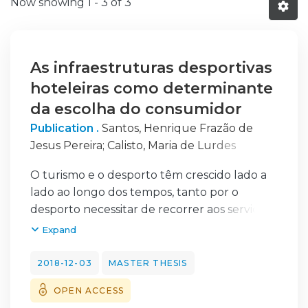
Now showing
1 - 3 of 3
As infraestruturas desportivas
hoteleiras como determinante
da escolha do consumidor
Publication .
Santos, Henrique Frazão de
Jesus Pereira
;
Calisto, Maria de Lurdes
Santana
O turismo e o desporto têm crescido lado a
lado ao longo dos tempos, tanto por o
desporto necessitar de recorrer aos serviços
e aos conhecimentos do turismo, como por o
Expand
turismo ver utilidade na utilização dos
serviços e conhecimentos do desporto no
2018-12-03
MASTER THESIS
âmbito da atividade turística.
OPEN ACCESS
Esta matéria está aliada à crescente