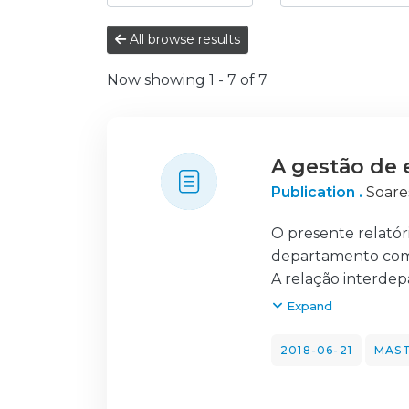
All browse results
Now showing
1 - 7 of 7
A gestão de 
Publication .
Soares
O presente relatór
departamento come
A relação interdep
”Terá a estrutura 
Expand
principal objetivo 
eventos organizado
2018-06-21
MAST
eventos.
Foi feita uma análi