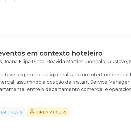
eventos em contexto hoteleiro
, Joana Filipa Pinto
;
Boavida Martins, Gonçalo
;
Gustavo,
io teve origem no estágio realizado no InterContinental
rcial, assumindo a posição de Instant Service Manager.
artamental entre o departamento comercial e operacion
organizacional de um hotel influência no sucesso dos eve
do estudo: a análise da estrutura organizacional do Inte
s. Os três conceitos chave para o desenrolar do estudo 
ER THESIS
OPEN ACCESS
se geral das empresas, a nível estrutural, aplicando a aná