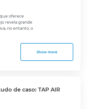
 que oferece
jo revela grande
va, no entanto, o
âmara Municipal de
Show more
pal de
stico presentes e
ica, ganhar
alidade e divulgar
tudo de caso: TAP AIR
cumentação
o turístico
ntinuar o seu trabalho