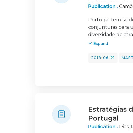
Publication .
Camõe
Portugal tem-se d
conjunturas para u
diversidade de atr
Baixo Alentejo car
Expand
A presente dissert
desenvolvimento tu
2018-06-21
MAST
Serpa.
Desta forma, fez-s
Serpa que derivou 
outras possíveis d
posicionamento no 
o potencial turíst
Estratégias 
Para se obter dado
interna e projetos 
Portugal
Consequentemente,
Publication .
Dias, 
para dinamizar e d