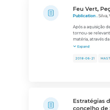
contas de menores,
Feu Vert, Peç
de casa, a adição 
processos passa p
Publication .
Silva,
colaboradores, nem
Pode concluir-se q
Após a aquisição d
até à forma como 
tornou-se relevant
leva à sua fidelizaç
matéria, através d
O presente relatór
Expand
Humanos, Gestão Ad
Acessórios Automóv
2018-06-21
MAST
como objetivo princ
confrontação da te
Este relatório tam
contexto empresar
Como resultado da 
aquisição de comp
Estratégias 
funcional dos seto
Produto.
concelho de