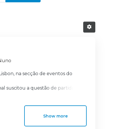
 Nuno
 Lisbon, na secção de eventos do
al suscitou a questão de partida
ntos organizados?”, originando o
rContinental Lisbon para o sucesso dos
são: hotel, recursos humanos e
Show more
lise apenas às unidades hoteleiras, e