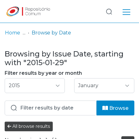
Log
(current)
In
Home
Browse by Date
Communities
Browsing by Issue Date, starting
& Collections
with "2015-01-29"
Browse repository
Filter results by year or month
Entities
Browse
All browse results