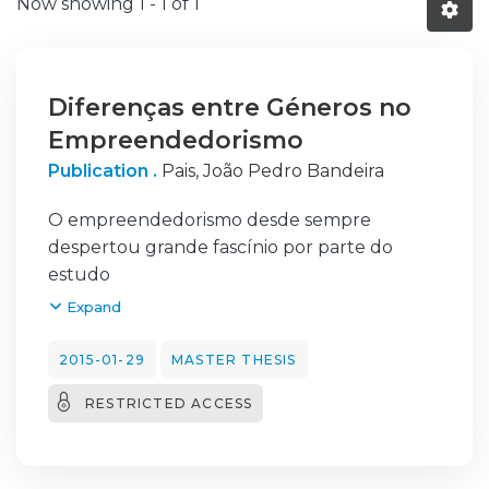
Now showing
1 - 1 of 1
Diferenças entre Géneros no
Empreendedorismo
Publication .
Pais, João Pedro Bandeira
O empreendedorismo desde sempre
despertou grande fascínio por parte do
estudo
científico de uma forma irrefutável,
Expand
designado como a experiência de conceber,
modificar,
2015-01-29
MASTER THESIS
criar emprego e como resultado produzir
RESTRICTED ACCESS
crescimento económico. Desde o ínicio da
humanidade os géneros (feminino e
masculino) evidenciaram muitas diferenças,