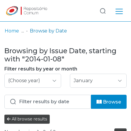
Log
(current)
In
Home
Browse by Date
Communities
Browsing by Issue Date, starting
& Collections
with "2014-01-08"
Browse repository
Filter results by year or month
Entities
Browse
All browse results