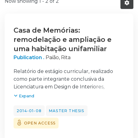
Now showing
1 - 2 of 2
Casa de Memórias:
remodelação e ampliação e
uma habitação unifamiliar
Publication .
Paião, Rita
Relatório de estágio curricular, realizado
como parte integrante conclusiva da
Licenciatura em Design de Interiores,
correspondente ao 2º ano de Mestrado em
Expand
Design, núcleo Espaço Urbano e Interiores
pela Escola Superior de Artes e Design
2014-01-08
MASTER THESIS
(ESAD) do Porto, durante o ano lectivo de
OPEN ACCESS
2010/2011.
Este relatório pretende dar a conhecer o