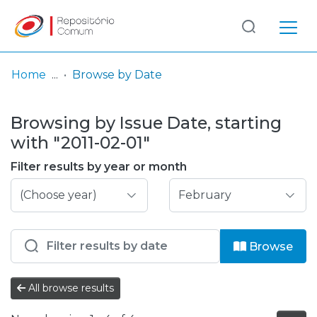
Log
(current)
In
Home
Browse by Date
Communities
Browsing by Issue Date, starting
& Collections
with "2011-02-01"
Browse repository
Filter results by year or month
Entities
Browse
All browse results