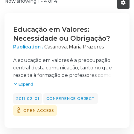
Now showing
1 - 4 of 4
Educação em Valores:
Necessidade ou Obrigação?
Publication .
Casanova, Maria Prazeres
A educação em valores é a preocupação
central desta comunicação, tanto no que
respeita à formação de professores como no
que concerne ao desenvolvimento dos
Expand
alunos. A LBSE refere a necessidade de os
professores possuírem skills referentes a
2011-02-01
CONFERENCE OBJECT
matérias da especialidade do seu grupo de
OPEN ACCESS
docência mas aponta também para a
existência de competências na área da
formação pessoal e social adequadas ao