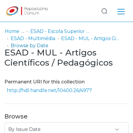
Log
(current)
In
Home
ESAD - Escola Superior de Artes e Design
ESAD - Multimédia
ESAD - MUL - Artigos Científicos / Pedagógicos
Communities
Browse by Date
ESAD - MUL - Artigos
& Collections
Científicos / Pedagógicos
Browse repository
Entities
Permanent URI for this collection
http://hdl.handle.net/10400.26/4977
Browse