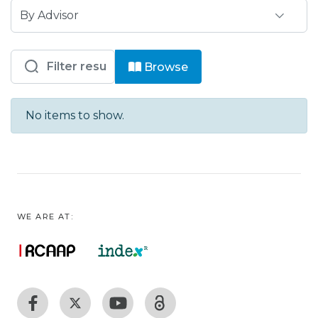
Browsing IUM - EST - Outras publicaç
Browse
No items to show.
WE ARE AT: