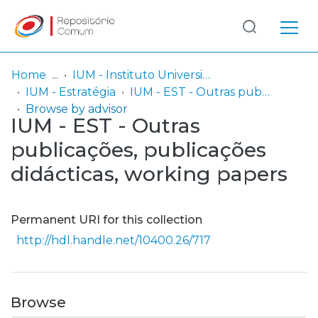
Log
(current)
In
Home
IUM - Instituto Universitário Militar
IUM - Estratégia
IUM - EST - Outras publicações, publicações didácticas, working papers
Communities
Browse by advisor
IUM - EST - Outras
& Collections
publicações, publicações
Browse repository
didácticas, working papers
Entities
Permanent URI for this collection
http://hdl.handle.net/10400.26/717
Browse