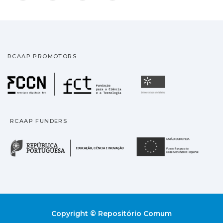
RCAAP PROMOTORS
Fundação para a Ciência
Universidade
RCAAP FUNDERS
República Portuguesa · M
União
Copyright © Repositório Comum