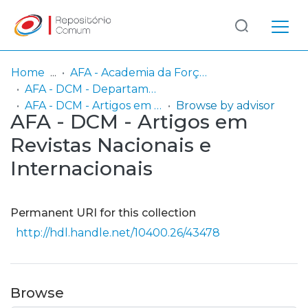
Log
(current)
In
Home
AFA - Academia da Força Aérea
AFA - DCM - Departamento de Ciências Militares
Communities
AFA - DCM - Artigos em Revistas Nacionais e Internacionais
Browse by advisor
AFA - DCM - Artigos em
& Collections
Revistas Nacionais e
Browse repository
Internacionais
Entities
Permanent URI for this collection
http://hdl.handle.net/10400.26/43478
Browse