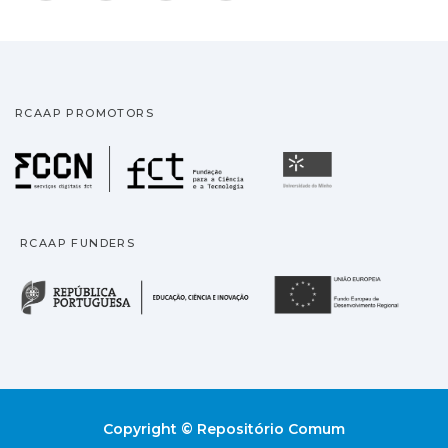
RCAAP PROMOTORS
Fundação para a Ciência
Universidade
RCAAP FUNDERS
República Portuguesa · M
União
Copyright © Repositório Comum