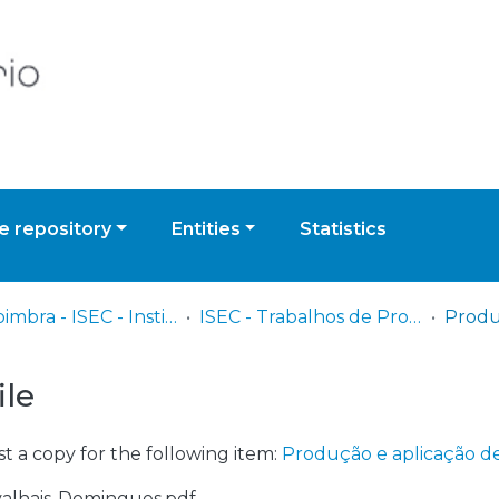
 repository
Entities
Statistics
UPCoimbra - ISEC - Instituto Superior de Engenharia de Coimbra
ISEC - Trabalhos de Projeto | Relatórios de Estágio | Projetos de Investigação
ile
t a copy for the following item:
Produção e aplicação de
rvalhais-Domingues.pdf