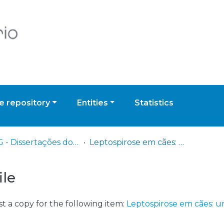
 repository
Entities
Statistics
EUVG - Dissertações do Mestrado Integrado em Medicina Veterinária
Leptospirose em cães: um estudo retrospetivo de 9 casos em coimbra
ile
t a copy for the following item:
Leptospirose em cães: u