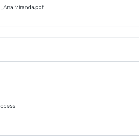
ão_Ana Miranda.pdf
 access