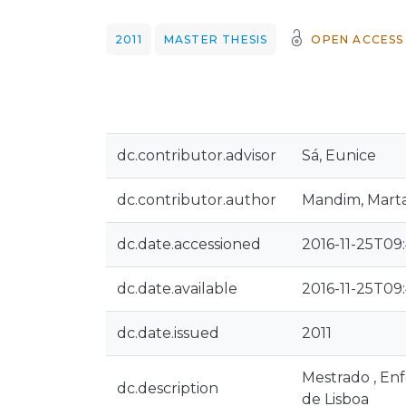
2011
MASTER THESIS
OPEN ACCESS
dc.contributor.advisor
Sá, Eunice
dc.contributor.author
Mandim, Marta
dc.date.accessioned
2016-11-25T09
dc.date.available
2016-11-25T09
dc.date.issued
2011
Mestrado , En
dc.description
de Lisboa