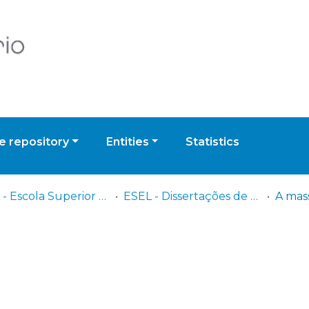
 repository
Entities
Statistics
ESEL - Escola Superior de Enfermagem de Lisboa
ESEL - Dissertações de Mestrado
A mas