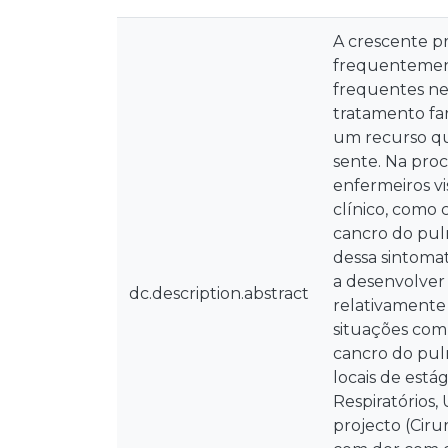
A crescente p
frequentement
frequentes ne
tratamento fa
um recurso qu
sente. Na proc
enfermeiros vi
clínico, como
cancro do pulm
dessa sintomat
a desenvolver 
dc.description.abstract
relativamente
situações com
cancro do pulm
locais de est
Respiratórios,
projecto (Ciru