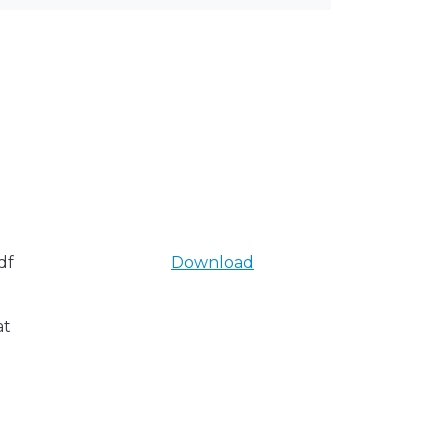
df
Download
at