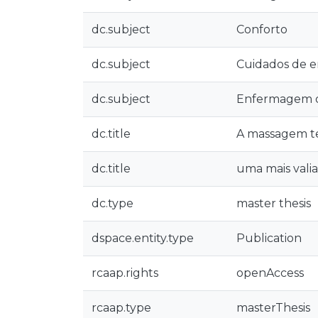
dc.subject
Conforto
dc.subject
Cuidados de 
dc.subject
Enfermagem o
dc.title
A massagem t
dc.title
uma mais vali
dc.type
master thesis
dspace.entity.type
Publication
rcaap.rights
openAccess
rcaap.type
masterThesis