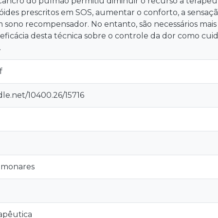
ancro do pulmão permitiu diminuir o recurso a terapêuti
óides prescritos em SOS, aumentar o conforto, a sensaçã
 sono recompensador. No entanto, são necessários mais
ficácia desta técnica sobre o controle da dor como c
.
f
dle.net/10400.26/15716
ulmonares
apêutica