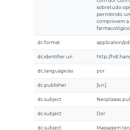
com dor com c
sobretudo opi
permitindo um
comprovem a e
farmacológico
dc.format
application/pd
dc.identifier.uri
http://hdl.han
dc.language.iso
por
dc.publisher
[s.n.]
dc.subject
Neoplasias p
dc.subject
Dor
dc.subject
Massagem ter