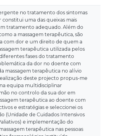
ergente no tratamento dos sintomas
 constitui uma das queixas mais
 um tratamento adequado. Além do
 como a massagem terapêutica, são
a com dor e um direito de quem a
assagem terapêutica utilizada pelos
 diferentes fases do tratamento
roblemática da dor no doente com
 da massagem terapêutica no alívio
 realização deste projecto propus-me
na equipa multidisciplinar
lmão no controlo da sua dor em
massagem terapêutica ao doente com
ivos e estratégias e seleccionei os
ão (Unidade de Cuidados Intensivos
Paliativos) e implementação do
da massagem terapêutica nas pessoas