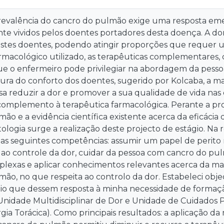
revalência do cancro do pulmão exige uma resposta em
e vividos pelos doentes portadores desta doença. A dor
stes doentes, podendo atingir proporções que requer
rmacológico utilizado, as terapêuticas complementares,
e o enfermeiro pode privilegiar na abordagem da pesso
ura do conforto dos doentes, sugerido por Kolcaba, a m
sa reduzir a dor e promover a sua qualidade de vida nas
 complemento à terapêutica farmacológica. Perante a p
ão e a evidência científica existente acerca da eficácia
ologia surge a realização deste projecto de estágio. Na
as seguintes competências: assumir um papel de perito 
 ao controle da dor, cuidar da pessoa com cancro do pu
plexas e aplicar conhecimentos relevantes acerca da 
ão, no que respeita ao controlo da dor. Estabeleci object
ágio que dessem resposta à minha necessidade de formaç
 Unidade Multidisciplinar de Dor e Unidade de Cuidados 
rgia Torácica). Como principais resultados: a aplicação 