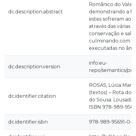
Românico do Vale d
dc.description.abstract
demonstrando a tr
estes sofreram ao 
através das várias
conservação e salv
culminando com as
executadas no âmbi
info:eu-
dc.description.version
repo/semantics/pub
ROSAS, Lúcia Maria 
(textos) – Rota do
dc.identifier.citation
do Sousa. Lousada
ISBN 978-989-95691
dc.identifier.isbn
978-989-95691-0-2