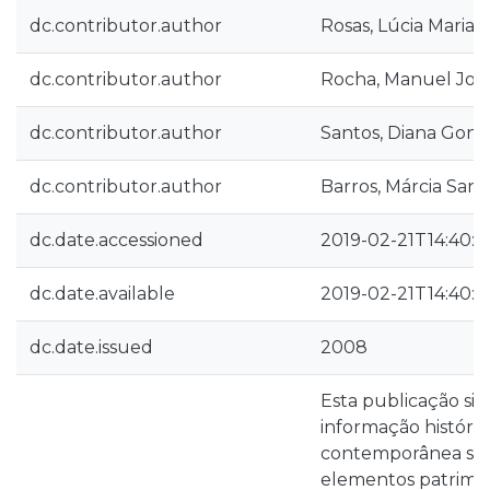
dc.contributor.author
Rosas, Lúcia Maria 
dc.contributor.author
Rocha, Manuel Joa
dc.contributor.author
Santos, Diana Gonç
dc.contributor.author
Barros, Márcia Sant
dc.date.accessioned
2019-02-21T14:40:2
dc.date.available
2019-02-21T14:40:2
dc.date.issued
2008
Esta publicação sis
informação históric
contemporânea sob
elementos patrimon