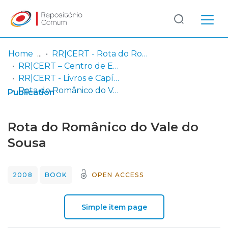
Log
(current)
In
Home
RR|CERT - Rota do Românico | Centro de Estudos do Românico e do Território
RR|CERT – Centro de Estudos do Românico e do Território
Communities
RR|CERT - Livros e Capítulos de Livros
& Collections
Rota do Românico do Vale do Sousa
Publication
Browse repository
Rota do Românico do Vale do
Entities
Sousa
Statistics
2008
BOOK
OPEN ACCESS
Simple item page