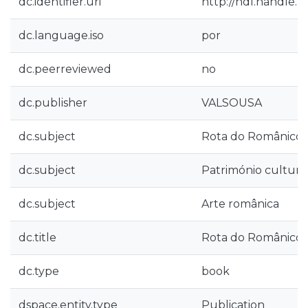
dc.identifier.uri
http://hdl.handle.
dc.language.iso
por
dc.peerreviewed
no
dc.publisher
VALSOUSA
dc.subject
Rota do Românico
dc.subject
Património cultura
dc.subject
Arte românica
dc.title
Rota do Românico 
dc.type
book
dspace.entity.type
Publication