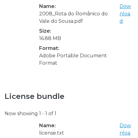
Name:
Dow
2008_Rota do Românico do
nloa
Vale do Sousa.pdf
d
Size:
16.88 MB
Format:
Adobe Portable Document
Format
License bundle
Now showing
1 - 1 of 1
Name:
Dow
license.txt
nloa