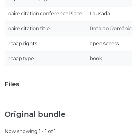
oaire.citation.conferencePlace
Lousada
oaire.citation.title
Rota do Românico 
rcaap.rights
openAccess
rcaap.type
book
Files
Original bundle
Now showing
1 - 1 of 1