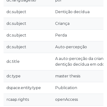
dc.language.iso
por
dc.subject
Dentição decídua
dc.subject
Criança
dc.subject
Perda
dc.subject
Auto-percepção
A auto-perceção da crianç
dc.title
dentição decídua em odon
dc.type
master thesis
dspace.entity.type
Publication
rcaap.rights
openAccess