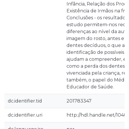
Infância, Relação dos Prog
Existência de Irmãos na frat
Conclusões - os resultados
estudo permitem-nos rec
diferenças ao nível da au
imagem do rosto, antes e d
dentes decíduos, o que ap
identificação de possíveis p
ajudam a compreender, e
como a perda dos dentes d
vivenciada pela criança, re
também, o papel do Médic
Educador de Saúde.
dc.identifier.tid
201783347
dc.identifier.uri
http://hdl.handle.net/104