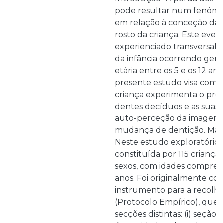
pode resultar num fenóme
em relação à conceção da
rosto da criança. Este even
experienciado transversal
da infância ocorrendo gera
etária entre os 5 e os 12 ano
presente estudo visa com
criança experimenta o pro
dentes decíduos e as suas 
auto-perceção da imagem d
mudança de dentição. Mate
Neste estudo exploratório,
constituída por 115 criança
sexos, com idades compreen
anos. Foi originalmente c
instrumento para a recolh
(Protocolo Empírico), que 
secções distintas: (i) seção