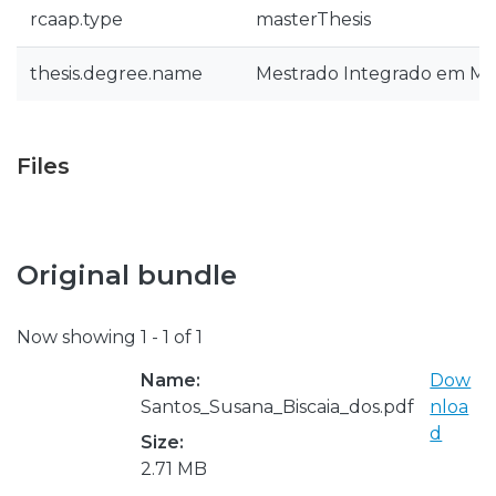
rcaap.type
masterThesis
thesis.degree.name
Mestrado Integrado em Med
Files
Original bundle
Now showing
1 - 1 of 1
Name:
Dow
Santos_Susana_Biscaia_dos.pdf
nloa
d
Size:
2.71 MB