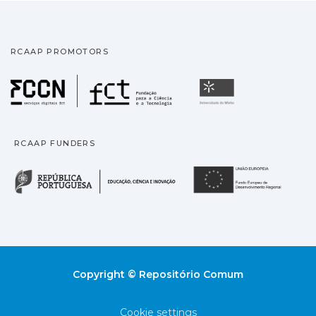
RCAAP PROMOTORS
Fundação para a Ciência
Universidade
RCAAP FUNDERS
República Portuguesa · M
União
Copyright © Repositório Comum
Cookie settings