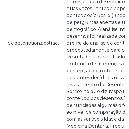
é convidada a desenhar o s
duas vezes - antes e depoi
dentes decíduos; e (ii) seç
de perguntas abertas e um
demográfico. A análise inte
desenhos foi realizada com
dc.description.abstract
grelha de análise de cont
propositadamente para est
Resultados - os resultados
existência de diferenças en
percepção do rosto antes 
de dentes decíduos nas ca
Investimento do Desenho, 
Sorriso no que diz respeito 
conteúdo dos desenhos. 
denunciadas algumas difere
ao nível da comparação des
com as variáveis Idade da P
Medicina Dentária, Frequê