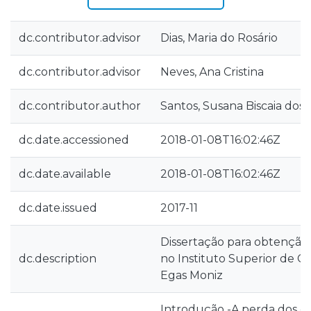
dc.contributor.advisor
Dias, Maria do Rosário
dc.contributor.advisor
Neves, Ana Cristina
dc.contributor.author
Santos, Susana Biscaia dos
dc.date.accessioned
2018-01-08T16:02:46Z
dc.date.available
2018-01-08T16:02:46Z
dc.date.issued
2017-11
Dissertação para obtenção
dc.description
no Instituto Superior de C
Egas Moniz
Introdução -A perda dos d