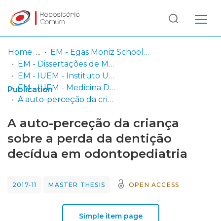
Log
(current)
In
Home
EM - Egas Moniz School of Health & Science
EM - Dissertações de Mestrado
Communities
EM - IUEM - Instituto Universitário Egas Moniz
& Collections
EM - IUEM - Medicina Dentária
Publication
A auto-perceção da criança sobre a perda da dentição decídua em odontopediatria
Browse repository
A auto-perceção da criança
Entities
sobre a perda da dentição
decídua em odontopediatria
Statistics
2017-11
MASTER THESIS
OPEN ACCESS
Simple item page