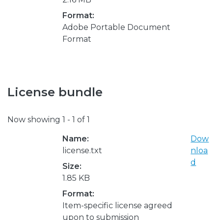
Format:
Adobe Portable Document
Format
License bundle
Now showing
1 - 1 of 1
Name:
Dow
license.txt
nloa
d
Size:
1.85 KB
Format:
Item-specific license agreed
upon to submission