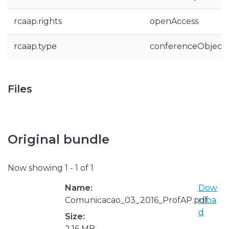
rcaap.rights
openAccess
rcaap.type
conferenceObject
Files
Original bundle
Now showing
1 - 1 of 1
Name:
Dow
Comunicacao_03_2016_ProfAP.pdf
nloa
d
Size:
2.16 MB