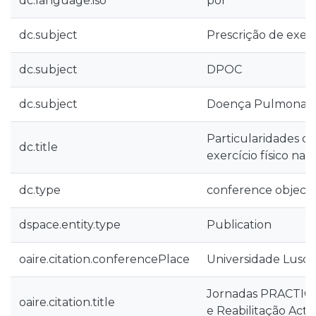
dc.language.iso
por
dc.subject
Prescrição de exercí
dc.subject
DPOC
dc.subject
Doença Pulmonar O
Particularidades da
dc.title
exercício físico na
dc.type
conference object
dspace.entity.type
Publication
oaire.citation.conferencePlace
Universidade Lusóf
Jornadas PRACTICE
oaire.citation.title
e Reabilitação Acti