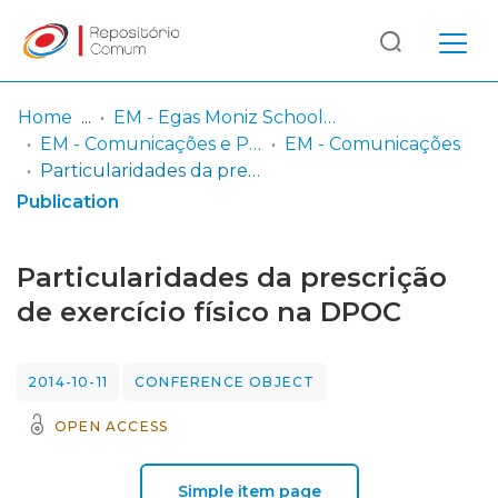
Log
(current)
In
Home
EM - Egas Moniz School of Health & Science
EM - Comunicações e Posters
EM - Comunicações
Communities
Particularidades da prescrição de exercício físico na DPOC
& Collections
Publication
Browse repository
Particularidades da prescrição
Entities
de exercício físico na DPOC
Statistics
2014-10-11
CONFERENCE OBJECT
OPEN ACCESS
Simple item page