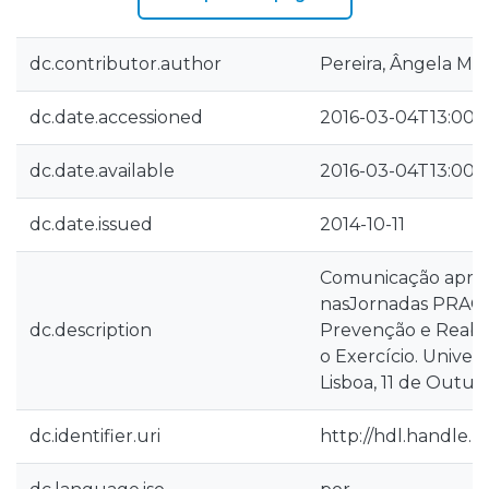
dc.contributor.author
Pereira, Ângela Mar
dc.date.accessioned
2016-03-04T13:00:
dc.date.available
2016-03-04T13:00:
dc.date.issued
2014-10-11
Comunicação apre
nasJornadas PRACT
dc.description
Prevenção e Reabil
o Exercício. Univer
Lisboa, 11 de Outub
dc.identifier.uri
http://hdl.handle.n