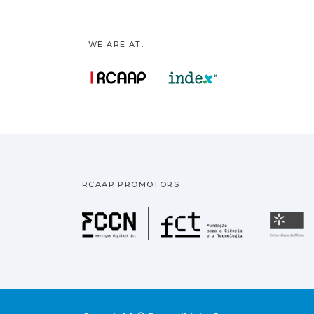
WE ARE AT:
RCAAP PROMOTORS
Fundação pa
U