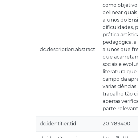
como objetivo 
delinear quai
alunos do Ensi
dificuldades,
prática artíst
pedagógica, a 
dc.description.abstract
alunos que fre
que acarretam 
sociais e evol
literatura que
campo da apre
varias ciência
trabalho tão c
apenas verifi
parte relevan
dc.identifier.tid
201789400