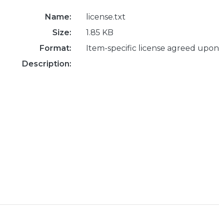
Name:
license.txt
Size:
1.85 KB
Format:
Item-specific license agreed upon
Description: