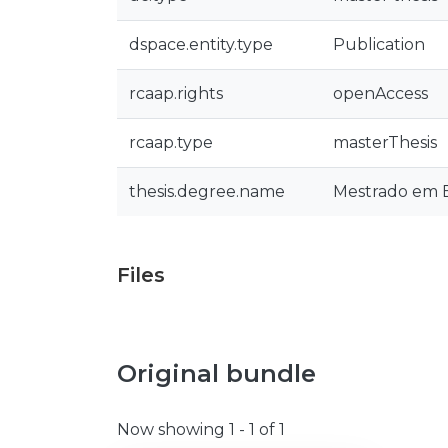
dspace.entity.type
Publication
rcaap.rights
openAccess
rcaap.type
masterThesis
thesis.degree.name
Mestrado em E
Files
Original bundle
Now showing
1 - 1 of 1