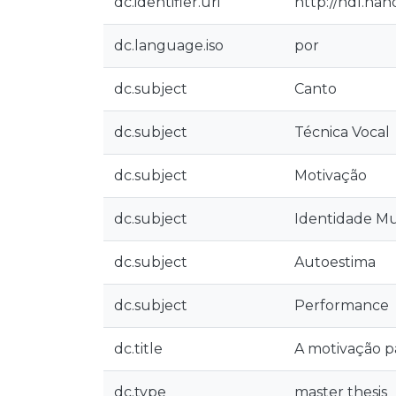
dc.identifier.uri
http://hdl.han
dc.language.iso
por
dc.subject
Canto
dc.subject
Técnica Vocal
dc.subject
Motivação
dc.subject
Identidade Mu
dc.subject
Autoestima
dc.subject
Performance
dc.title
A motivação pa
dc.type
master thesis