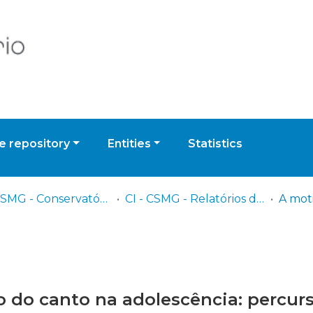
 repository
Entities
Statistics
CI - CSMG - Conservatório Superior de Música de Gaia
CI - CSMG - Relatórios de Estágio
 do canto na adolescência: percurs