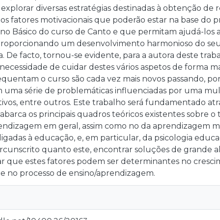
explorar diversas estratégias destinadas à obtenção de
s os fatores motivacionais que poderão estar na base d
no Básico do curso de Canto e que permitam ajudá-los a 
 proporcionando um desenvolvimento harmonioso do seu
ica. De facto, tornou-se evidente, para a autora deste tra
necessidade de cuidar destes vários aspetos de forma ma
quentam o curso são cada vez mais novos passando, por is
uma série de problemáticas influenciadas por uma multi
utivos, entre outros. Este trabalho será fundamentado at
 abarca os principais quadros teóricos existentes sobre o
ndizagem em geral, assim como no da aprendizagem musi
s ligadas à educação, e, em particular, da psicologia edu
ircunscrito quanto este, encontrar soluções de grande a
car que estes fatores podem ser determinantes no cresc
te no processo de ensino/aprendizagem.