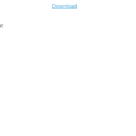
Download
at