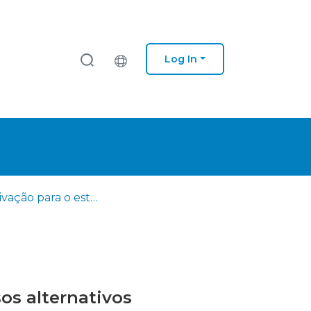
Log In
A motivação para o estudo do canto na adolescência: percursos alternativos
os alternativos