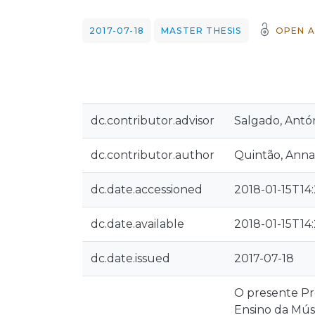
2017-07-18
MASTER THESIS
OPEN A
dc.contributor.advisor
Salgado, Antó
dc.contributor.author
Quintão, Annal
dc.date.accessioned
2018-01-15T14
dc.date.available
2018-01-15T14
dc.date.issued
2017-07-18
O presente Pr
Ensino da Músi