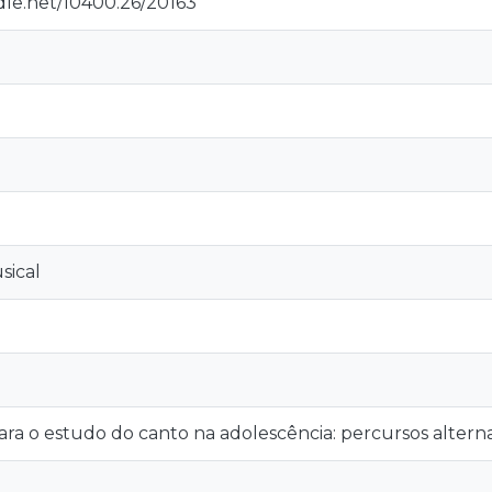
dle.net/10400.26/20163
sical
ra o estudo do canto na adolescência: percursos alterna