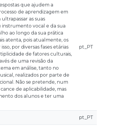
 respostas que ajudem a
o processo de aprendizagem em
ultrapassar as suas
 instrumento vocal e da sua
balho ao longo da sua prática
is atenta, pois atualmente, os
so, por diversas fases etárias
pt_PT
plicidade de fatores culturais,
ravés de uma revisão da
 tema em análise, tanto no
cal, realizados por parte de
cacional. Não se pretende, num
lcance de aplicabilidade, mas
imento dos alunos e ter uma
pt_PT