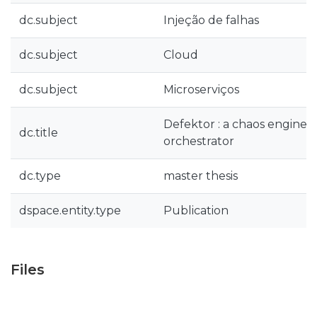
dc.subject
Injeção de falhas
dc.subject
Cloud
dc.subject
Microserviços
Defektor : a chaos engine
dc.title
orchestrator
dc.type
master thesis
dspace.entity.type
Publication
Files