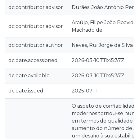
dc.contributor.advisor
Durães, João António Perei
Araújo, Filipe João Boavid
dc.contributor.advisor
Machado de
dc.contributor.author
Neves, Rui Jorge da Silva
dc.date.accessioned
2026-03-10T11:45:37Z
dc.date.available
2026-03-10T11:45:37Z
dc.date.issued
2025-07-11
O aspeto de confiabilidade
modernos tornou-se num d
em termos de qualidade de
aumento do número de sist
um desafio à sua estabilida