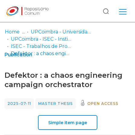
Log
(current)
In
Home
UPCoimbra - Universidade Politécnica de Coimbra
UPCoimbra - ISEC - Instituto Superior de Engenharia de Coimbra
Communities
ISEC - Trabalhos de Projeto | Relatórios de Estágio | Projetos de Investigação
& Collections
Defektor : a chaos engineering campaign orchestrator
Publication
Browse repository
Defektor : a chaos engineering
Entities
campaign orchestrator
Statistics
2025-07-11
MASTER THESIS
OPEN ACCESS
Simple item page