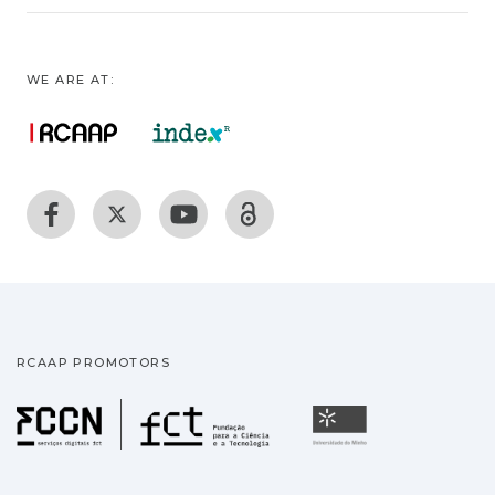
WE ARE AT:
RCAAP PROMOTORS
Fundação para a Ciência
Universidade