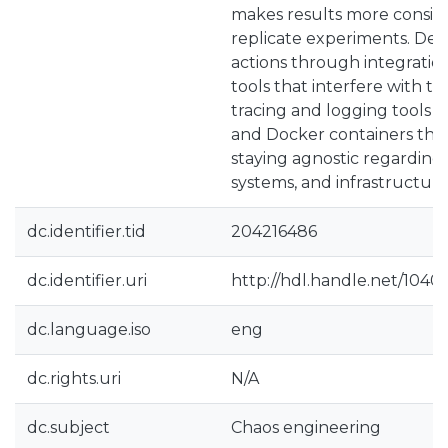
makes results more consist
replicate experiments. Def
actions through integration
tools that interfere with th
tracing and logging tools to
and Docker containers tha
staying agnostic regarding 
systems, and infrastructure
dc.identifier.tid
204216486
dc.identifier.uri
http://hdl.handle.net/1040
dc.language.iso
eng
dc.rights.uri
N/A
dc.subject
Chaos engineering