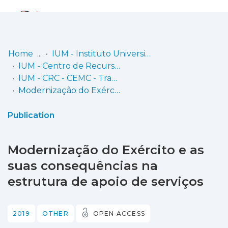
Log
(current)
In
Home
IUM - Instituto Universitário Militar
IUM - Centro de Recursos de Conhecimento
Communities
IUM - CRC - CEMC - Trabalhos de Investigação Individual
& Collections
Modernização do Exército e as suas consequências na estrutura de apoio de serviços
Browse repository
Publication
Entities
Modernização do Exército e as
Statistics
suas consequências na
estrutura de apoio de serviços
2019
OTHER
OPEN ACCESS