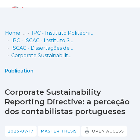
Log
(current)
In
Home
IPC - Instituto Politécnico de Coimbra
IPC - ISCAC - Instituto Superior de Contabilidade e Administração de Coimbra
Communities
ISCAC - Dissertações de Mestrado
& Collections
Corporate Sustainability Reporting Directive: a perceção dos contabilistas portugueses
Browse repository
Publication
Entities
Corporate Sustainability
Statistics
Reporting Directive: a perceção
dos contabilistas portugueses
2025-07-17
MASTER THESIS
OPEN ACCESS