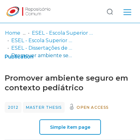
Log
(current)
In
Home
ESEL - Escola Superior de Enfermagem de Lisboa
ESEL - Escola Superior de Enfermagem de Lisboa
Communities
ESEL - Dissertações de Mestrado
& Collections
Promover ambiente seguro em contexto pediátrico
Publication
Browse repository
Promover ambiente seguro em
Entities
contexto pediátrico
Statistics
2012
MASTER THESIS
OPEN ACCESS
Simple item page