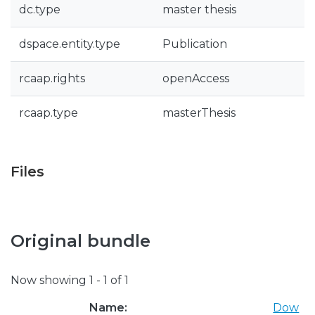
dc.type
master thesis
dspace.entity.type
Publication
rcaap.rights
openAccess
rcaap.type
masterThesis
Files
Original bundle
Now showing
1 - 1 of 1
Name:
Dow