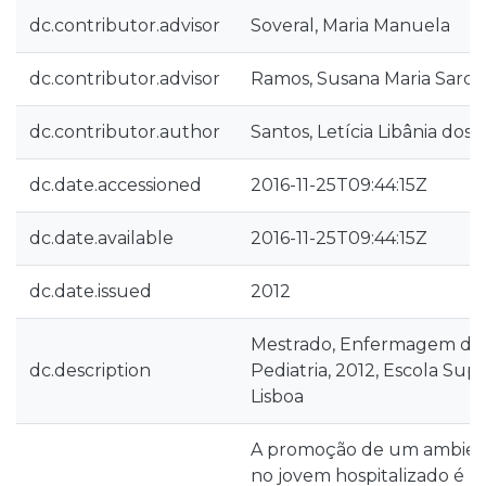
dc.contributor.advisor
Soveral, Maria Manuela
dc.contributor.advisor
Ramos, Susana Maria Sardi
dc.contributor.author
Santos, Letícia Libânia dos
dc.date.accessioned
2016-11-25T09:44:15Z
dc.date.available
2016-11-25T09:44:15Z
dc.date.issued
2012
Mestrado, Enfermagem de S
dc.description
Pediatria, 2012, Escola Su
Lisboa
A promoção de um ambient
no jovem hospitalizado é 