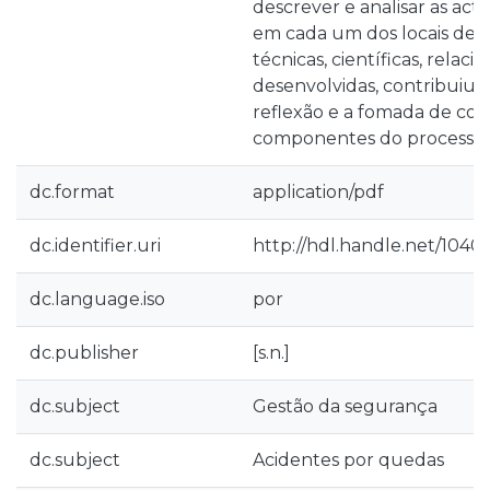
descrever e analisar as ac
em cada um dos locais de e
técnicas, científicas, relac
desenvolvidas, contribuiu, 
reflexão e a fomada de con
componentes do processo v
dc.format
application/pdf
dc.identifier.uri
http://hdl.handle.net/10400
dc.language.iso
por
dc.publisher
[s.n.]
dc.subject
Gestão da segurança
dc.subject
Acidentes por quedas