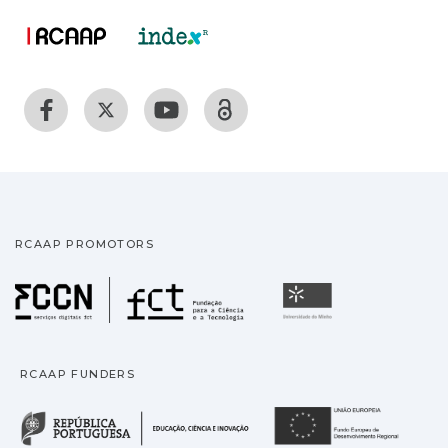
RCAAP PROMOTORS
Fundação para a Ciência
Universidade
RCAAP FUNDERS
República Portuguesa · M
União