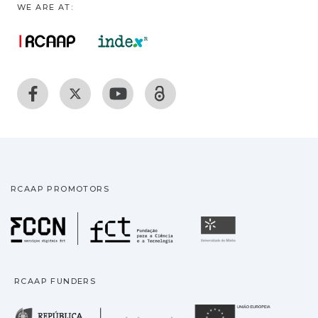
WE ARE AT:
RCAAP PROMOTORS
Fundação para a Ciência
Universidade
RCAAP FUNDERS
República Portuguesa · M
União