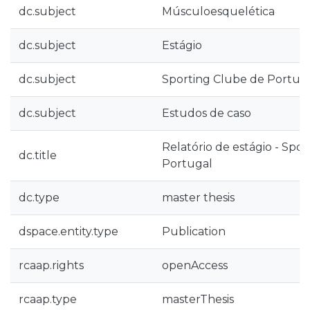
dc.subject
Músculoesquelética
dc.subject
Estágio
dc.subject
Sporting Clube de Portug
dc.subject
Estudos de caso
Relatório de estágio - Spo
dc.title
Portugal
dc.type
master thesis
dspace.entity.type
Publication
rcaap.rights
openAccess
rcaap.type
masterThesis