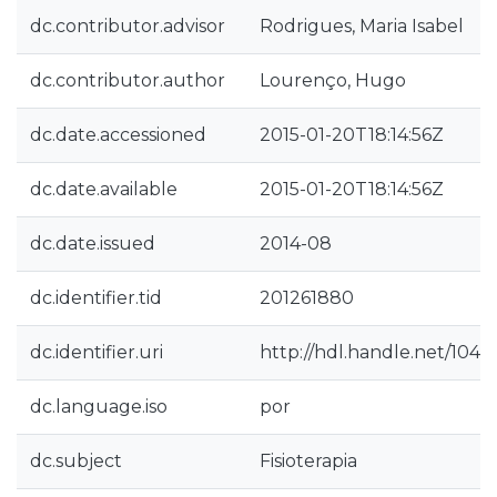
dc.contributor.advisor
Rodrigues, Maria Isabel
dc.contributor.author
Lourenço, Hugo
dc.date.accessioned
2015-01-20T18:14:56Z
dc.date.available
2015-01-20T18:14:56Z
dc.date.issued
2014-08
dc.identifier.tid
201261880
dc.identifier.uri
http://hdl.handle.net/1040
dc.language.iso
por
dc.subject
Fisioterapia