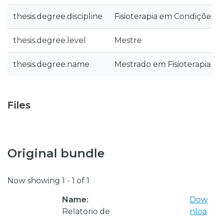
thesis.degree.discipline
Fisioterapia em Condições
thesis.degree.level
Mestre
thesis.degree.name
Mestrado em Fisioterapia
Files
Original bundle
Now showing
1 - 1 of 1
Name:
Dow
Relatorio de
nloa