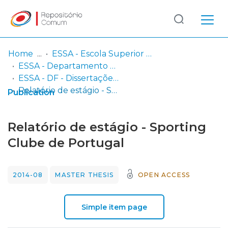
Log
(current)
In
Home
ESSA - Escola Superior de Saúde do Alcoitão
ESSA - Departamento de Fisioterapia
Communities
ESSA - DF - Dissertações (orientações em curso e trabalhos concluídos)
& Collections
Relatório de estágio - Sporting Clube de Portugal
Publication
Browse repository
Relatório de estágio - Sporting
Entities
Clube de Portugal
Statistics
2014-08
MASTER THESIS
OPEN ACCESS
Simple item page