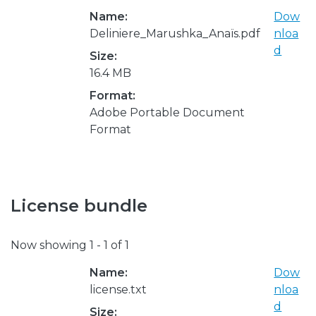
Name:
Dow
Deliniere_Marushka_Anaïs.pdf
nloa
d
Size:
16.4 MB
Format:
Adobe Portable Document
Format
License bundle
Now showing
1 - 1 of 1
Name:
Dow
license.txt
nloa
d
Size: