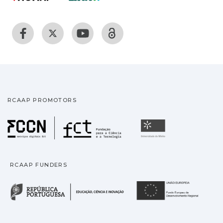
RCAAP PROMOTORS
Fundação para a Ciência
Universidade
RCAAP FUNDERS
República Portuguesa · M
União