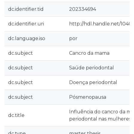
dc.identifier.tid
202334694
dc.identifier.uri
http://hdl.handle.net/1040
dc.language.iso
por
dc.subject
Cancro da mama
dc.subject
Saúde periodontal
dc.subject
Doença periodontal
dc.subject
Pósmenopausa
Influência do cancro da m
dc.title
periodontal nas mulheres
dc.type
master thesis