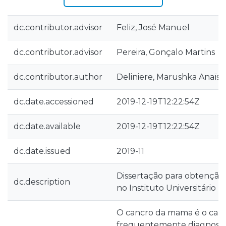
dc.contributor.advisor
Feliz, José Manuel
dc.contributor.advisor
Pereira, Gonçalo Martins
dc.contributor.author
Deliniere, Marushka Anaïs
dc.date.accessioned
2019-12-19T12:22:54Z
dc.date.available
2019-12-19T12:22:54Z
dc.date.issued
2019-11
Dissertação para obtenção
dc.description
no Instituto Universitário 
O cancro da mama é o canc
frequentemente diagnosti