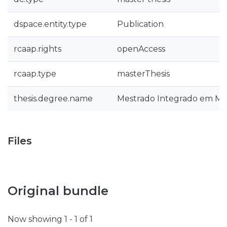
dspace.entity.type
Publication
rcaap.rights
openAccess
rcaap.type
masterThesis
thesis.degree.name
Mestrado Integrado em Med
Files
Original bundle
Now showing
1 - 1 of 1