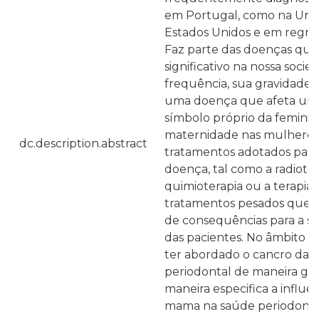
em Portugal, como na Uniã
Estados Unidos e em regra
Faz parte das doenças qu
significativo na nossa soci
frequência, sua gravidade
uma doença que afeta um 
símbolo próprio da feminil
maternidade nas mulheres
dc.description.abstract
tratamentos adotados para
doença, tal como a radioter
quimioterapia ou a terapia
tratamentos pesados que n
de consequências para a s
das pacientes. No âmbito d
ter abordado o cancro da
periodontal de maneira ger
maneira especifica a influê
mama na saúde periodonta