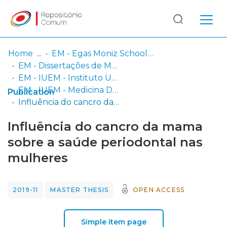
Log
(current)
In
Home
EM - Egas Moniz School of Health & Science
EM - Dissertações de Mestrado
Communities
EM - IUEM - Instituto Universitário Egas Moniz
& Collections
EM - IUEM - Medicina Dentária
Publication
Influência do cancro da mama sobre a saúde periodontal nas mulheres
Browse repository
Influência do cancro da mama
Entities
sobre a saúde periodontal nas
mulheres
Statistics
2019-11
MASTER THESIS
OPEN ACCESS
Simple item page