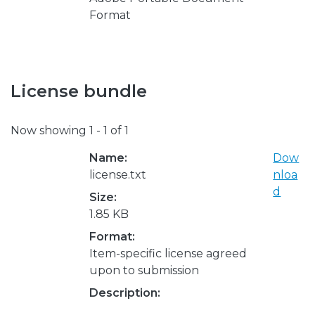
Format
License bundle
Now showing
1 - 1 of 1
Name:
Dow
license.txt
nloa
d
Size:
1.85 KB
Format:
Item-specific license agreed
upon to submission
Description: