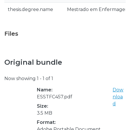
thesis.degree.name
Mestrado em Enfermagem
Files
Original bundle
Now showing
1 - 1 of 1
Name:
Dow
ESSTFC457.pdf
nloa
d
Size:
3.5 MB
Format:
Adobe Portable Document