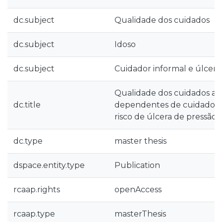
dc.subject
Qualidade dos cuidados
dc.subject
Idoso
dc.subject
Cuidador informal e úlcera
Qualidade dos cuidados a i
dc.title
dependentes de cuidadore
risco de úlcera de pressão
dc.type
master thesis
dspace.entity.type
Publication
rcaap.rights
openAccess
rcaap.type
masterThesis