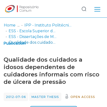
Log
(current)
In
Home
IPP - Instituto Politécnico de Portalegre
ESS - Escola Superior de Saúde
Communities
ESS - Dissertações de Mestrado
& Collections
Qualidade dos cuidados a idosos dependentes de cuidadores informais com risco de úlcera de pressão
Publication
Browse repository
Qualidade dos cuidados a
Entities
idosos dependentes de
cuidadores informais com risco
Statistics
de úlcera de pressão
2012-07-06
MASTER THESIS
OPEN ACCESS