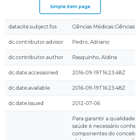
Simple item page
datacite.subject.fos
Ciências Médicas::Ciências 
dc.contributor.advisor
Pedro, Adriano
dc.contributor.author
Rasquinho, Aldina
dc.date.accessioned
2016-09-19T16:23:48Z
dc.date.available
2016-09-19T16:23:48Z
dc.date.issued
2012-07-06
Para garantir a qualidade 
saúde é necessário conhecer
componentes do conceito 