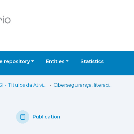
 repository
Entities
Statistics
ISCPSI - Títulos da Atividade Científica
Cibersegurança, literacia e resiliência digital dos idosos
Publication