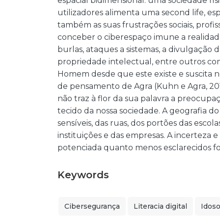
espacial bidimensional: uma sociedade fí
utilizadores alimenta uma second life, e
também as suas frustrações sociais, profiss
conceber o ciberespaço imune a realidades
burlas, ataques a sistemas, a divulgação d
propriedade intelectual, entre outros c
Homem desde que este existe e suscita n
de pensamento de Agra (Kuhn e Agra, 20
não traz à flor da sua palavra a preocup
tecido da nossa sociedade. A geografia d
sensíveis, das ruas, dos portões das escola
instituições e das empresas. A incerteza e
potenciada quanto menos esclarecidos fo
Keywords
Cibersegurança
Literacia digital
Idos