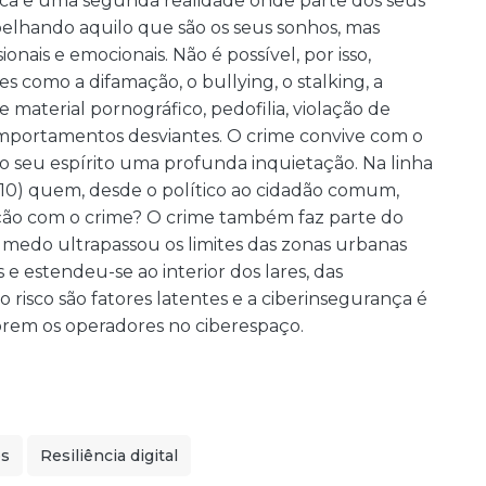
sica e uma segunda realidade onde parte dos seus
spelhando aquilo que são os seus sonhos, mas
ionais e emocionais. Não é possível, por isso,
 como a difamação, o bullying, o stalking, a
e material pornográfico, pedofilia, violação de
omportamentos desviantes. O crime convive com o
o seu espírito uma profunda inquietação. Na linha
10) quem, desde o político ao cidadão comum,
ação com o crime? O crime também faz parte do
o medo ultrapassou os limites das zonas urbanas
s e estendeu-se ao interior dos lares, das
 o risco são fatores latentes e a ciberinsegurança é
rem os operadores no ciberespaço.
os
Resiliência digital