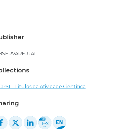
ublisher
BSERVARE-UAL
ollections
CPSI - Títulos da Atividade Científica
haring