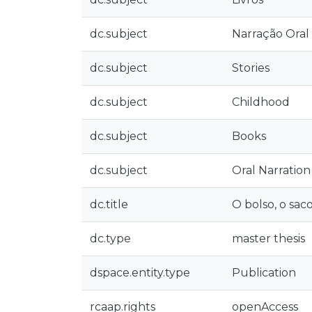
dc.subject
Narração Oral
dc.subject
Stories
dc.subject
Childhood
dc.subject
Books
dc.subject
Oral Narration
dc.title
O bolso, o saco
dc.type
master thesis
dspace.entity.type
Publication
rcaap.rights
openAccess