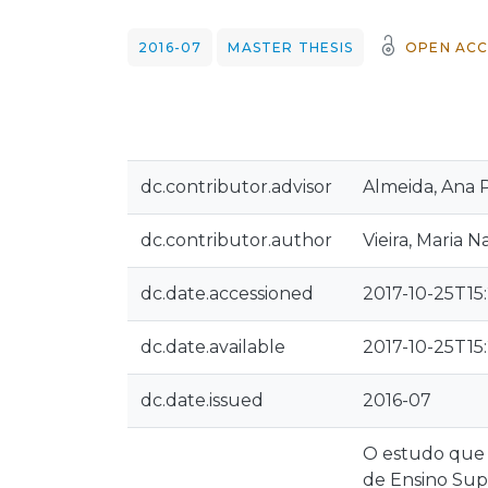
2016-07
MASTER THESIS
OPEN ACC
dc.contributor.advisor
Almeida, Ana P
dc.contributor.author
Vieira, Maria N
dc.date.accessioned
2017-10-25T15:
dc.date.available
2017-10-25T15:
dc.date.issued
2016-07
O estudo que a
de Ensino Sup