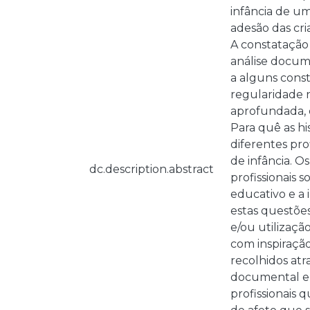
infância de um
adesão das cri
A constatação
análise docume
a alguns const
regularidade 
aprofundada, q
Para quê as h
diferentes prof
de infância. O
dc.description.abstract
profissionais 
educativo e a 
estas questões
e/ou utilizaçã
com inspiraçã
recolhidos atr
documental e d
profissionais