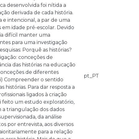
ca desenvolvida foi nítida a
ação derivada de cada história.
 e intencional, a par de uma
s em idade pré-escolar. Devido
a difícil manter uma
entes para uma investigação
squisas: Porquê as histórias?
tigação: conceções de
rtância das histórias na educação
 conceções de diferentes
pt_PT
; ii) Compreender o sentido
 histórias. Para dar resposta a
fissionais ligados à criação
i feito um estudo exploratório,
m a triangulação dos dados
upervisionada, da análise
s por entrevista, aos diversos
ioritariamente para a relação