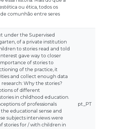
 essa história. Mais do que a
stética ou ética, todos os
o de comunhão entre seres
out under the Supervised
arten, of a private institution
ildren to stories read and told
s interest gave way to closer
importance of stories to
ioning of the practice, it
vities and collect enough data
l research: Why the stories?
tions of different
stories in childhood education.
ceptions of professionals
pt_PT
d the educational sense and
ese subjects interviews were
 stories for / with children in