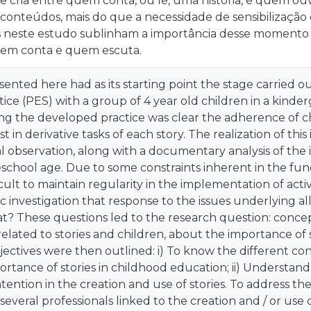
e cria entre quem conta, ou lê, uma história, e quem ouve
conteúdos, mais do que a necessidade de sensibilização e
s neste estudo sublinham a importância desse moment
em conta e quem escuta.
ented here had as its starting point the stage carried 
ice (PES) with a group of 4 year old children in a kinderg
ing the developed practice was clear the adherence of ch
t in derivative tasks of each story. The realization of thi
l observation, along with a documentary analysis of the 
eschool age. Due to some constraints inherent in the funct
cult to maintain regularity in the implementation of acti
ic investigation that response to the issues underlying al
at? These questions led to the research question: concep
 related to stories and children, about the importance of 
jectives were then outlined: i) To know the different con
rtance of stories in childhood education; ii) Understan
tention in the creation and use of stories. To address th
veral professionals linked to the creation and / or use of