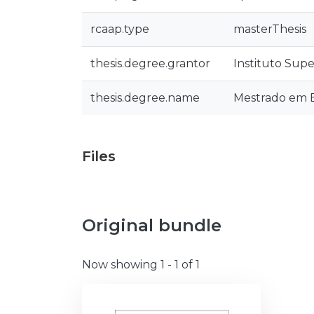
rcaap.type
masterThesis
thesis.degree.grantor
Instituto Supe
thesis.degree.name
Mestrado em 
Files
Original bundle
Now showing
1 - 1 of 1