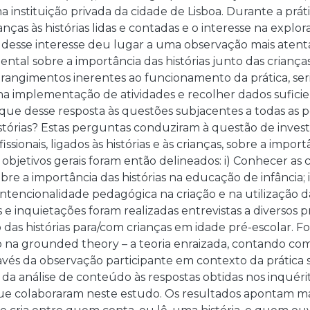
a instituição privada da cidade de Lisboa. Durante a práti
anças às histórias lidas e contadas e o interesse na explor
 desse interesse deu lugar a uma observação mais atenta
ntal sobre a importância das histórias junto das criança
rangimentos inerentes ao funcionamento da prática, seri
na implementação de atividades e recolher dados sufici
ue desse resposta às questões subjacentes a todas as pe
istórias? Estas perguntas conduziram à questão de inves
issionais, ligados às histórias e às crianças, sobre a impo
s objetivos gerais foram então delineados: i) Conhecer as
sobre a importância das histórias na educação de infância
intencionalidade pedagógica na criação e na utilização das
 e inquietações foram realizadas entrevistas a diversos pro
o das histórias para/com crianças em idade pré-escolar. Fo
o na grounded theory – a teoria enraizada, contando co
avés da observação participante em contexto da prática s
a análise de conteúdo às respostas obtidas nos inquérito
 que colaboraram neste estudo. Os resultados apontam ma