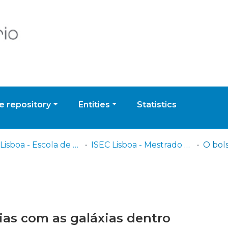
 repository
Entities
Statistics
ISEC Lisboa - Escola de Educação e Desenvolvimento Humano
ISEC Lisboa - Mestrado em Educação Pré-Escolar
rias com as galáxias dentro