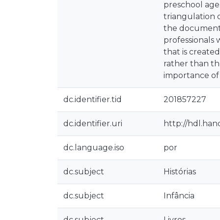
preschool age
triangulation 
the document a
professionals 
that is create
rather than th
importance of
dc.identifier.tid
201857227
dc.identifier.uri
http://hdl.han
dc.language.iso
por
dc.subject
Histórias
dc.subject
Infância
dc.subject
Livros