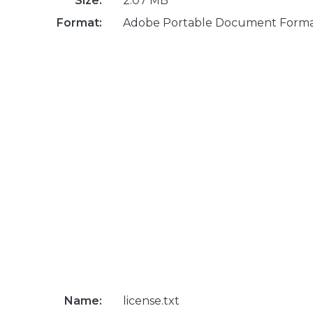
Size:
2.07 MB
Format:
Adobe Portable Document Form
Name:
license.txt