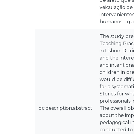
de afeto que s
veiculação de 
interveniente
humanos – qu
The study pres
Teaching Pract
in Lisbon. Dur
and the interes
and intentiona
children in pr
would be diffi
for a systemat
Stories for wh
professionals,
dc.description.abstract
The overall ob
about the impo
pedagogical in
conducted to se