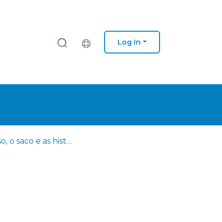
Log In
O bolso, o saco e as histórias com as galáxias dentro