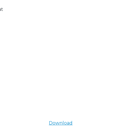
at
Download