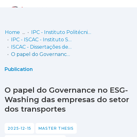
Log
(current)
In
Home
IPC - Instituto Politécnico de Coimbra
IPC - ISCAC - Instituto Superior de Contabilidade e Administração de Coimbra
Communities
ISCAC - Dissertações de Mestrado
& Collections
O papel do Governance no ESG-Washing das empresas do setor dos transportes
Browse repository
Publication
Entities
O papel do Governance no ESG-
Statistics
Washing das empresas do setor
dos transportes
2025-12-15
MASTER THESIS