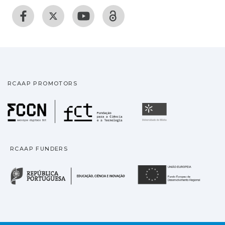
RCAAP PROMOTORS
Fundação para a Ciência
Universidade
RCAAP FUNDERS
República Portuguesa · M
União