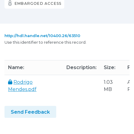
EMBARGOED ACCESS
http://hdl.handle.net/10400.26/63510
Use this identifier to reference this record.
Name:
Description:
Size:
Fo
Rodrigo
1.03
Ad
Mendes.pdf
MB
P
Send Feedback