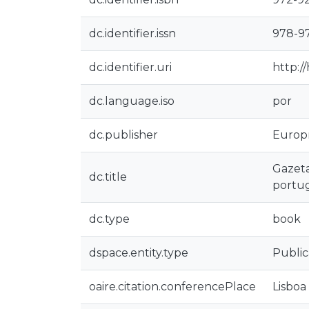
dc.identifier.issn
978-9
dc.identifier.uri
http:/
dc.language.iso
por
dc.publisher
Europr
Gazeta
dc.title
portug
dc.type
book
dspace.entity.type
Public
oaire.citation.conferencePlace
Lisboa