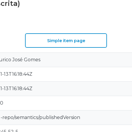
crita)
Simple item page
Eurico José Gomes
1-13T16:18:44Z
1-13T16:18:44Z
10
u-repo/semantics/publishedVersion
245-52-5