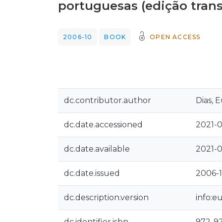
portuguesas (edição trans
2006-10
BOOK
OPEN ACCESS
dc.contributor.author
Dias, 
dc.date.accessioned
2021-0
dc.date.available
2021-0
dc.date.issued
2006-
dc.description.version
info:e
dc.identifier.isbn
972-9