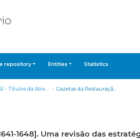
 repository
Entities
Statistics
ISCPSI - Títulos da Atividade Científica
Gazetas da Restauração: [1641-1648]. Uma revisão das estratégias diplomático-militares portuguesas (edição transcrita)
1641-1648]. Uma revisão das estraté