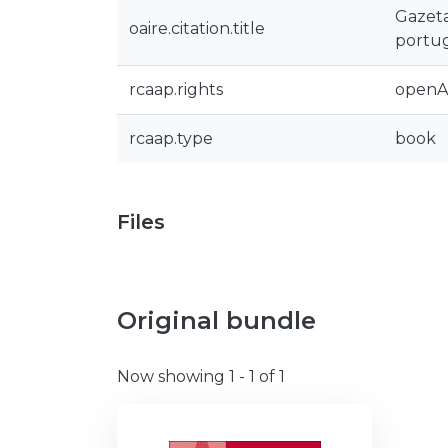
Gazeta
oaire.citation.title
portug
rcaap.rights
openA
rcaap.type
book
Files
Original bundle
Now showing
1 - 1 of 1