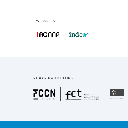
WE ARE AT:
RCAAP PROMOTORS
Fundação pa
U