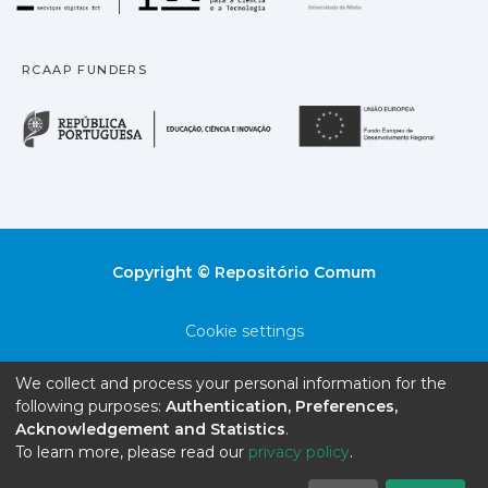
RCAAP FUNDERS
República Portuguesa · M
União
Copyright © Repositório Comum
Cookie settings
Privacy policy
We collect and process your personal information for the
following purposes:
Authentication, Preferences,
End User Agreement
Acknowledgement and Statistics
.
To learn more, please read our
privacy policy
.
Send Feedback