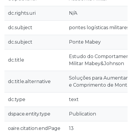
dc.rights.uri
N/A
dc.subject
pontes logísticas militares
dc.subject
Ponte Mabey
Estudo do Comportamento
dc.title
Militar Mabey&Johnson
Soluções para Aumentar a
dc.title.alternative
e Comprimento de Mont
dc.type
text
dspace.entity.type
Publication
oaire.citation.endPage
13