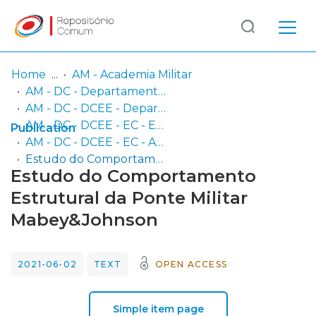
Log
(current)
In
Home
AM - Academia Militar
AM - DC - Departamento Científico
Communities
AM - DC - DCEE - Departamento de Ciências Exatas e Engenharias
& Collections
AM - DC - DCEE - EC - Engenharia Civil
Publication
AM - DC - DCEE - EC - Artigos em Revistas Científicas Nacionais e Internacionais
Browse repository
Estudo do Comportamento Estrutural da Ponte Militar Mabey&Johnson
Estudo do Comportamento
Entities
Estrutural da Ponte Militar
Mabey&Johnson
Statistics
2021-06-02
TEXT
OPEN ACCESS
Simple item page