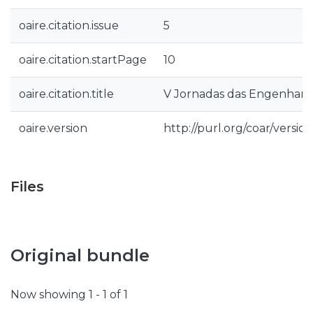
oaire.citation.issue
5
oaire.citation.startPage
10
oaire.citation.title
V Jornadas das Engenharia
oaire.version
http://purl.org/coar/versi
Files
Original bundle
Now showing
1 - 1 of 1