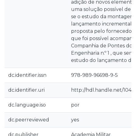
adição de novos elementos
uma solução possível de ser
se o estudo da montagem 
lançamento incremental, a
proposta pelo fornecedor
que foi possível acompanh
Companhia de Pontes do 
Engenharia n.º 1 , que ser
estudo do lançamento da 
dc.identifier.issn
978-989-96698-9-5
dc.identifier.uri
http://hdl.handle.net/1040
dc.language.iso
por
dc.peerreviewed
yes
dc.publisher
Academia Militar