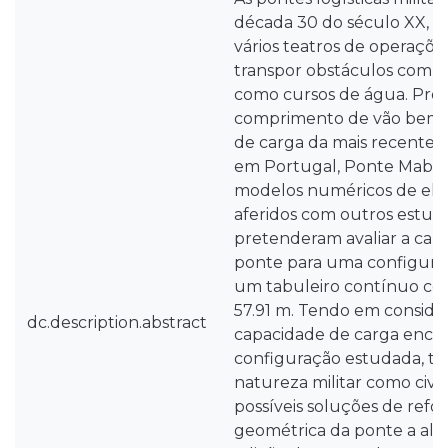
década 30 do século XX, i
vários teatros de operações
transpor obstáculos com el
como cursos de água. Pro
comprimento de vão bem 
de carga da mais recente po
em Portugal, Ponte Mabey,
modelos numéricos de elem
aferidos com outros estudo
pretenderam avaliar a cap
ponte para uma configur
um tabuleiro contínuo com
57.91 m. Tendo em consider
dc.description.abstract
capacidade de carga encon
configuração estudada, ta
natureza militar como civil,
possíveis soluções de refo
geométrica da ponte a alt