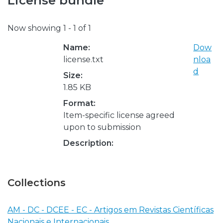
License bundle
Now showing
1 - 1 of 1
Name:
Dow
license.txt
nloa
d
Size:
1.85 KB
Format:
Item-specific license agreed
upon to submission
Description:
Collections
AM - DC - DCEE - EC - Artigos em Revistas Científicas
Nacionais e Internacionais