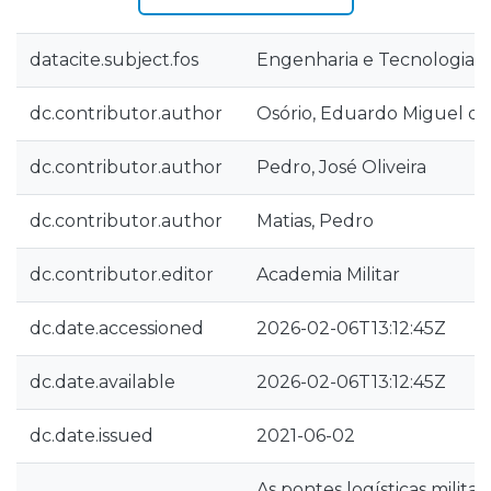
datacite.subject.fos
Engenharia e Tecnologia::E
dc.contributor.author
Osório, Eduardo Miguel da 
dc.contributor.author
Pedro, José Oliveira
dc.contributor.author
Matias, Pedro
dc.contributor.editor
Academia Militar
dc.date.accessioned
2026-02-06T13:12:45Z
dc.date.available
2026-02-06T13:12:45Z
dc.date.issued
2021-06-02
As pontes logísticas militar