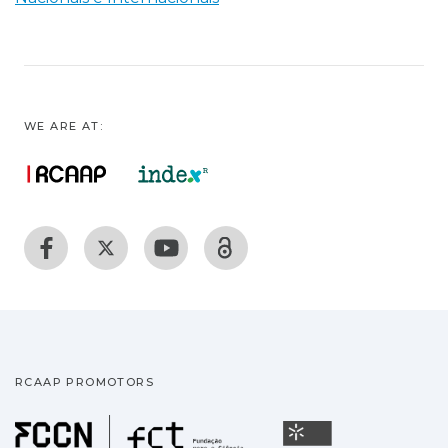
WE ARE AT:
RCAAP PROMOTORS
Fundação para a Ciência
Universidade