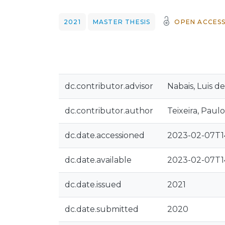
2021
MASTER THESIS
OPEN ACCES
dc.contributor.advisor
Nabais, Luis de
dc.contributor.author
Teixeira, Pau
dc.date.accessioned
2023-02-07T1
dc.date.available
2023-02-07T1
dc.date.issued
2021
dc.date.submitted
2020