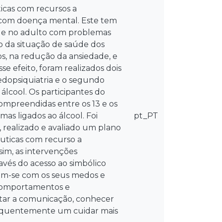
icas com recursos a
 com doença mental. Este tem
e e no adulto com problemas
o da situação de saúde dos
s, na redução da ansiedade, e
e efeito, foram realizados dois
pedopsiquiatria e o segundo
lcool. Os participantes do
ompreendidas entre os 13 e os
s ligados ao álcool. Foi
pt_PT
 realizado e avaliado um plano
uticas com recurso a
im, as intervenções
avés do acesso ao simbólico
rem-se com os seus medos e
comportamentos e
itar a comunicação, conhecer
sequentemente um cuidar mais