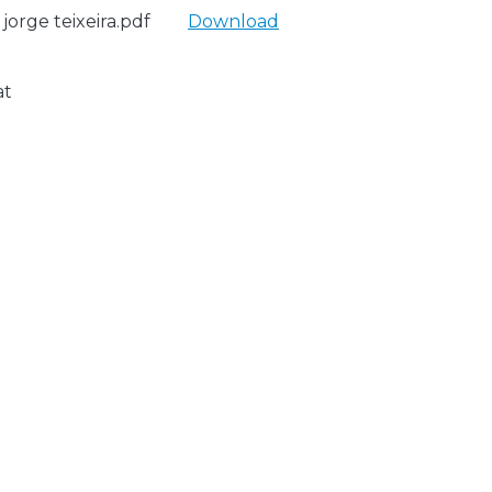
rge teixeira.pdf
Download
at