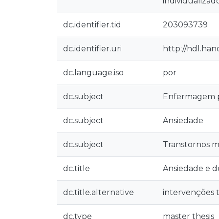
individualizado
dc.identifier.tid
203093739
dc.identifier.uri
http://hdl.ha
dc.language.iso
por
dc.subject
Enfermagem ps
dc.subject
Ansiedade
dc.subject
Transtornos m
dc.title
Ansiedade e d
dc.title.alternative
intervenções 
dc.type
master thesis