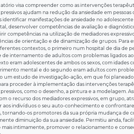
latório visa compreender como as intervenções terapêut
pressivos ajudam na redução da ansiedade em pessoas
s identificar manifestações de ansiedade no adolescent
al, desenvolver competências de avaliação e diagnóstic
rir competências na utilização de mediadores expressivo
cias de orientação e de dinamização de grupos. Para ess
iferentes contextos, o primeiro num hospital de dia de 
de internamento de adultos com problemas ligados ao á
exto eram adolescentes de ambos os sexos, com idades c
frimento mental e do segundo eram adultos com problema
do um estudo de investigação-ação, em que foi planeado,
 para proceder à implementação das intervenções terapê
pressivos, como o desenho, a pintura e a modelagem. Ass
om o recurso dos mediadores expressivos, em grupo, atr
ir aos indivíduos o seu auto-conhecimento e confronta
, tornando-os promotores da sua própria mudança de 
nte diminuição da sua ansiedade. Permitiu ainda, facil
o mais intimamente, promover o relacionamento e con