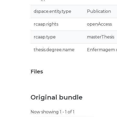
dspace.entity.type
Publication
rcaap.rights
openAccess
rcaap.type
masterThesis
thesis.degree.name
Enfermagem de
Files
Original bundle
Now showing
1 - 1 of 1