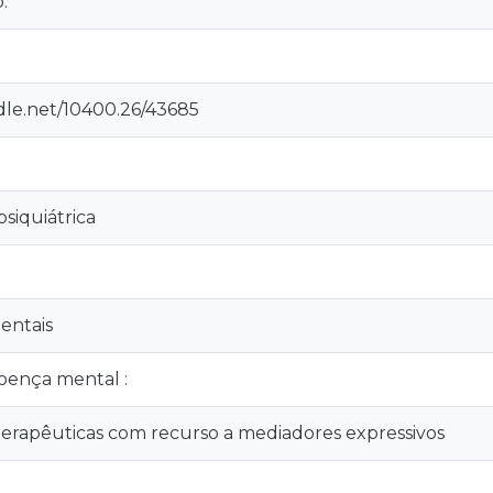
.
ndle.net/10400.26/43685
iquiátrica
entais
oença mental :
terapêuticas com recurso a mediadores expressivos