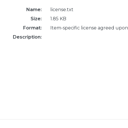
Name:
license.txt
Size:
1.85 KB
Format:
Item-specific license agreed upon
Description: