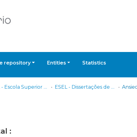
 repository
Entities
Statistics
ESEL - Escola Superior de Enfermagem de Lisboa
ESEL - Dissertações de Mestrado
l :