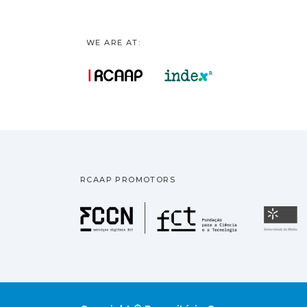
WE ARE AT:
RCAAP PROMOTORS
Fundação pa
U