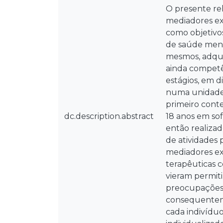
O presente re
mediadores ex
como objetivo
de saúde ment
mesmos, adqui
ainda competên
estágios, em d
numa unidade 
primeiro cont
dc.description.abstract
18 anos em so
então realiza
de atividades
mediadores ex
terapêuticas c
vieram permit
preocupações
consequenteme
cada indivídu