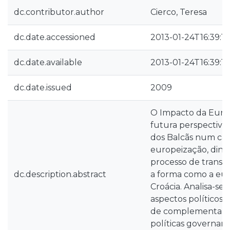
dc.contributor.author
Cierco, Teresa
dc.date.accessioned
2013-01-24T16:39:1
dc.date.available
2013-01-24T16:39:1
dc.date.issued
2009
O Impacto da Europ
futura perspectiva
dos Balcãs num cami
europeização, dinâ
processo de transi
dc.description.abstract
a forma como a eur
Croácia. Analisa-se
aspectos políticos, 
de complementarida
políticas govername