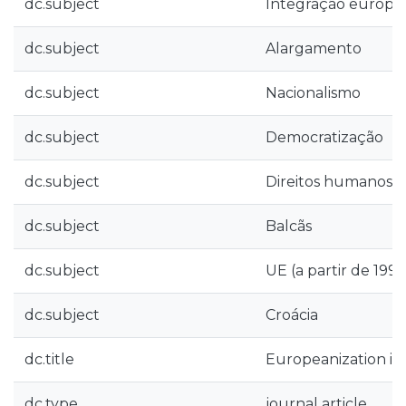
dc.subject
Integração europe
dc.subject
Alargamento
dc.subject
Nacionalismo
dc.subject
Democratização
dc.subject
Direitos humanos
dc.subject
Balcãs
dc.subject
UE (a partir de 1993
dc.subject
Croácia
dc.title
Europeanization im
dc.type
journal article