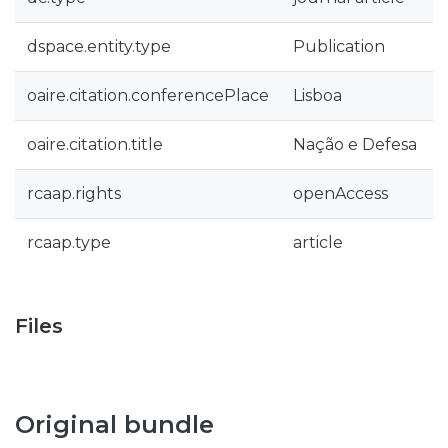
dspace.entity.type
Publication
oaire.citation.conferencePlace
Lisboa
oaire.citation.title
Nação e Defesa
rcaap.rights
openAccess
rcaap.type
article
Files
Original bundle