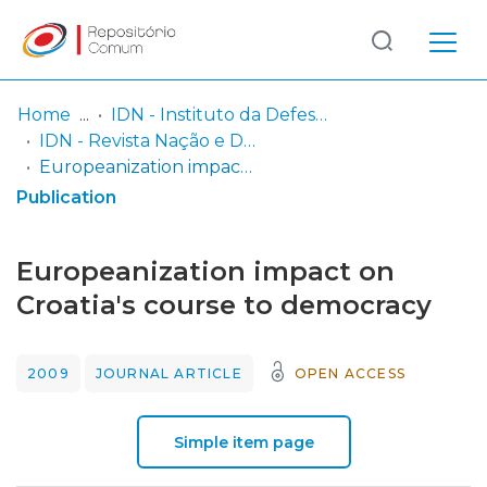
Log
(current)
In
Home
IDN - Instituto da Defesa Nacional
IDN - Revista Nação e Defesa
Communities
Europeanization impact on Croatia's course to democracy
& Collections
Publication
Browse repository
Europeanization impact on
Entities
Croatia's course to democracy
Statistics
2009
JOURNAL ARTICLE
OPEN ACCESS
Simple item page