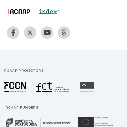
RCAAP PROMOTORS
Fundação para a Ciência
Universidade
RCAAP FUNDERS
República Portuguesa · M
União