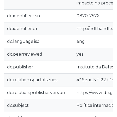
impacto no processo
dc.identifier.issn
0870-757X
dc.identifier.uri
http://hdl.handle.
dc.language.iso
eng
dc.peerreviewed
yes
dc.publisher
Instituto da Defesa
dc.relation.ispartofseries
4ª Série;Nº 122 (Pr
dc.relation.publisherversion
https://www.idn.g
dc.subject
Política internacion