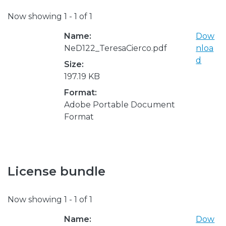
Now showing
1 - 1 of 1
Name:
Dow
NeD122_TeresaCierco.pdf
nloa
d
Size:
197.19 KB
Format:
Adobe Portable Document
Format
License bundle
Now showing
1 - 1 of 1
Name:
Dow