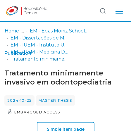
Log
(current)
In
Home
EM - Egas Moniz School of Health & Science
EM - Dissertações de Mestrado
Communities
EM - IUEM - Instituto Universitário Egas Moniz
& Collections
EM - IUEM - Medicina Dentária
Publication
Tratamento minimamente invasivo em odontopediatria
Browse repository
Tratamento minimamente
Entities
invasivo em odontopediatria
Statistics
2024-10-25
MASTER THESIS
EMBARGOED ACCESS
Simple item page