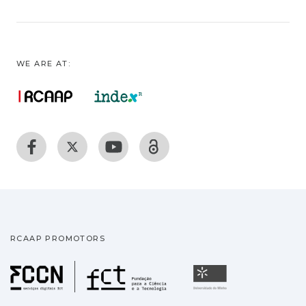
WE ARE AT:
RCAAP PROMOTORS
Fundação para a Ciência
Universidade