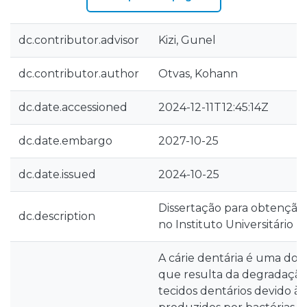
dc.contributor.advisor
Kizi, Gunel
dc.contributor.author
Otvas, Kohann
dc.date.accessioned
2024-12-11T12:45:14Z
dc.date.embargo
2027-10-25
dc.date.issued
2024-10-25
Dissertação para obtenção
dc.description
no Instituto Universitário 
A cárie dentária é uma do
que resulta da degradação
tecidos dentários devido à 