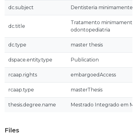
dc.subject
Dentisteria minimamente in
Tratamento minimamente i
dc.title
odontopediatria
dc.type
master thesis
dspace.entity.type
Publication
rcaap.rights
embargoedAccess
rcaap.type
masterThesis
thesis.degree.name
Mestrado Integrado em Med
Files