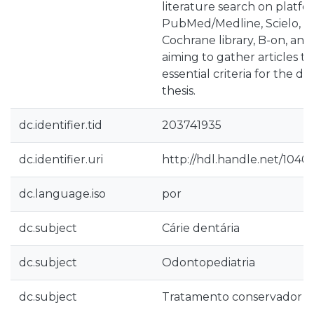
literature search on platfo
PubMed/Medline, Scielo, G
Cochrane library, B-on, and
aiming to gather articles t
essential criteria for the d
thesis.
dc.identifier.tid
203741935
dc.identifier.uri
http://hdl.handle.net/1040
dc.language.iso
por
dc.subject
Cárie dentária
dc.subject
Odontopediatria
dc.subject
Tratamento conservador