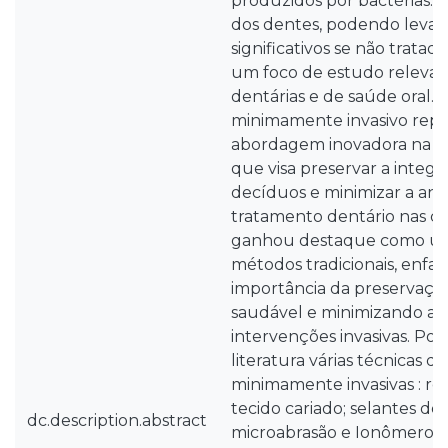
produzidos por bactérias. A
dos dentes, podendo levar
significativos se não tratad
um foco de estudo relevan
dentárias e de saúde oral.
minimamente invasivo rep
abordagem inovadora na od
que visa preservar a integ
decíduos e minimizar a ans
tratamento dentário nas cri
ganhou destaque como uma
métodos tradicionais, enfat
importância da preservação
saudável e minimizando a 
intervenções invasivas. Po
literatura várias técnicas 
minimamente invasivas : re
tecido cariado; selantes den
dc.description.abstract
microabrasão e Ionômero de