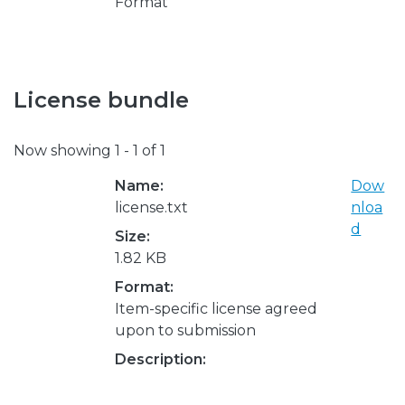
Format
License bundle
Now showing
1 - 1 of 1
Name:
Dow
license.txt
nloa
d
Size:
1.82 KB
Format:
Item-specific license agreed
upon to submission
Description: