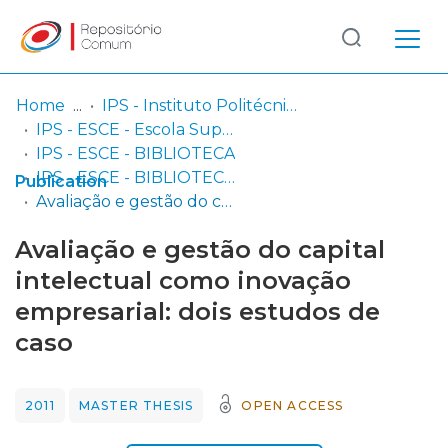
Log
(current)
In
Home
IPS - Instituto Politécnico de Setúbal
IPS - ESCE - Escola Superior de Ciências Empresariais
Communities
IPS - ESCE - BIBLIOTECA
& Collections
IPS - ESCE - BIBLIOTECA - Dissertações de mestrado
Publication
Avaliação e gestão do capital intelectual como inovação empresarial: dois estudos de caso
Browse repository
Avaliação e gestão do capital
Entities
intelectual como inovação
empresarial: dois estudos de
Statistics
caso
2011
MASTER THESIS
OPEN ACCESS