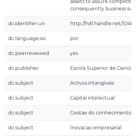
assets to assure competiti
consequently business susta
dc.identifier.uri
http://hdl.handle.net/1040
dc.language.iso
por
dc.peerreviewed
yes
dc.publisher
Escola Superior de Ciencias
dc.subject
Activos intangiveis
dc.subject
Capital intelectual
dc.subject
Gestae do conhecimento
dc.subject
lnovacao empresarial