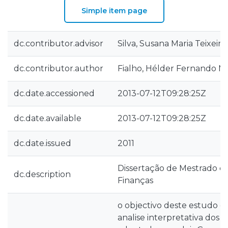
Simple item page
dc.contributor.advisor
Silva, Susana Maria Teixeira
dc.contributor.author
Fialho, Hélder Fernando 
dc.date.accessioned
2013-07-12T09:28:25Z
dc.date.available
2013-07-12T09:28:25Z
dc.date.issued
2011
Dissertação de Mestrado e
dc.description
Finanças
o objectivo deste estudo 
analise interpretativa dos