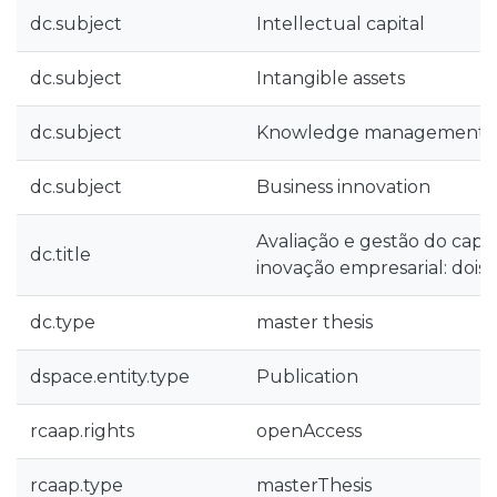
dc.subject
Intellectual capital
dc.subject
Intangible assets
dc.subject
Knowledge management
dc.subject
Business innovation
Avaliação e gestão do capi
dc.title
inovação empresarial: dois
dc.type
master thesis
dspace.entity.type
Publication
rcaap.rights
openAccess
rcaap.type
masterThesis