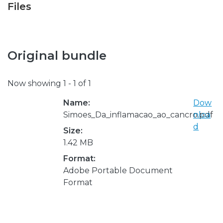
Files
Original bundle
Now showing
1 - 1 of 1
Name:
Dow
Simoes_Da_inflamacao_ao_cancro.pdf
nloa
d
Size:
1.42 MB
Format:
Adobe Portable Document
Format