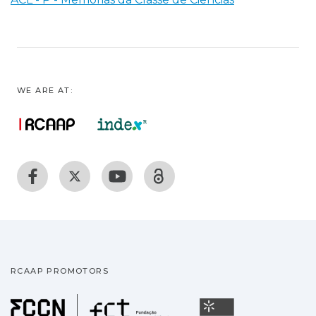
WE ARE AT:
RCAAP PROMOTORS
Fundação para a Ciência
Universidade