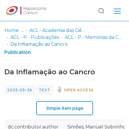
Log
(current)
In
Home
ACL - Academia das Ciências de Lisboa
ACL - P - Publicações
ACL - P - Memórias da Classe de Ciências
Communities
Da Inflamação ao Cancro
& Collections
Publication
Browse repository
Da Inflamação ao Cancro
Entities
2025-09-26
TEXT
OPEN ACCESS
Statistics
Simple item page
dc.contributor.author
Simões, Manuel Sobrinho