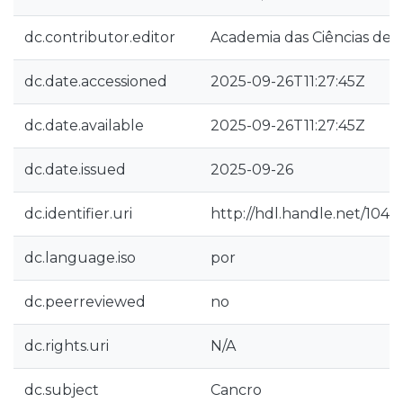
dc.contributor.editor
Academia das Ciências de L
dc.date.accessioned
2025-09-26T11:27:45Z
dc.date.available
2025-09-26T11:27:45Z
dc.date.issued
2025-09-26
dc.identifier.uri
http://hdl.handle.net/104
dc.language.iso
por
dc.peerreviewed
no
dc.rights.uri
N/A
dc.subject
Cancro