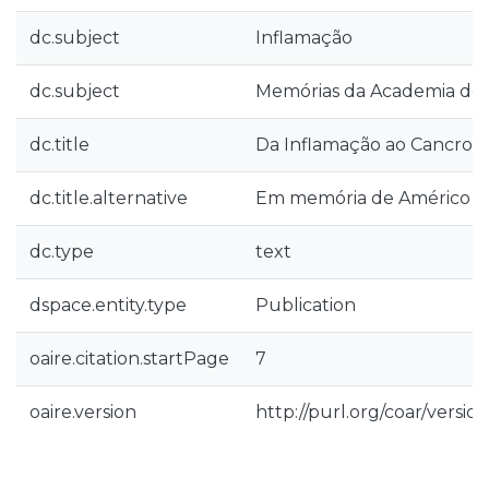
dc.subject
Inflamação
dc.subject
Memórias da Academia de C
dc.title
Da Inflamação ao Cancro
dc.title.alternative
Em memória de Américo d
dc.type
text
dspace.entity.type
Publication
oaire.citation.startPage
7
oaire.version
http://purl.org/coar/vers