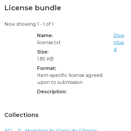
License bundle
Now showing
1 - 1 of 1
Name:
Dow
license.txt
nloa
d
Size:
1.85 KB
Format:
Item-specific license agreed
upon to submission
Description:
Collections
ACL - P - Memórias da Classe de Ciências