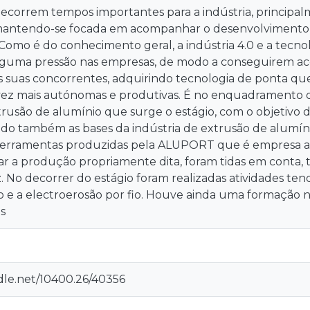
ecorrem tempos importantes para a indústria, principalm
antendo-se focada em acompanhar o desenvolvimento d
 Como é do conhecimento geral, a indústria 4.0 e a tecno
alguma pressão nas empresas, de modo a conseguirem a
s suas concorrentes, adquirindo tecnologia de ponta qu
 vez mais autónomas e produtivas. É no enquadramento d
rusão de alumínio que surge o estágio, com o objetivo 
 também as bases da indústria de extrusão de alumínio
ferramentas produzidas pela ALUPORT que é empresa ac
ar a produção propriamente dita, foram tidas em conta,
. No decorrer do estágio foram realizadas atividades te
 e a electroerosão por fio. Houve ainda uma formaçã
s
ndle.net/10400.26/40356