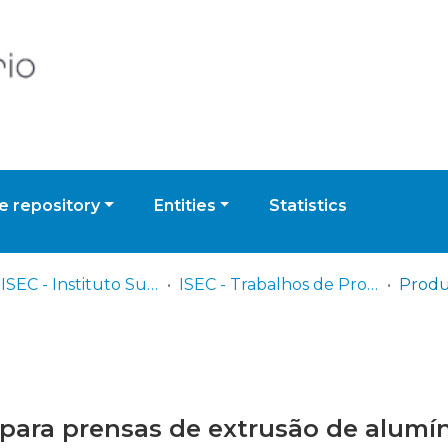
 repository
Entities
Statistics
IPC - ISEC - Instituto Superior de Engenharia de Coimbra
ISEC - Trabalhos de Projeto | Relatórios de Estágio | Projetos de Investigação
para prensas de extrusão de alumí