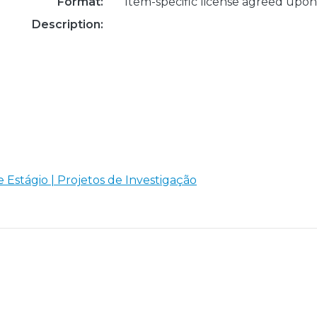
Format:
Item-specific license agreed upon
Description:
e Estágio | Projetos de Investigação