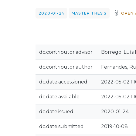
2020-01-24
MASTER THESIS
OPEN 
dc.contributor.advisor
Borrego, Luís F
dc.contributor.author
Fernandes, Rui
dc.date.accessioned
2022-05-02T16
dc.date.available
2022-05-02T16
dc.date.issued
2020-01-24
dc.date.submitted
2019-10-08