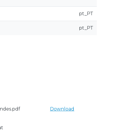
pt_PT
pt_PT
andes.pdf
Download
at