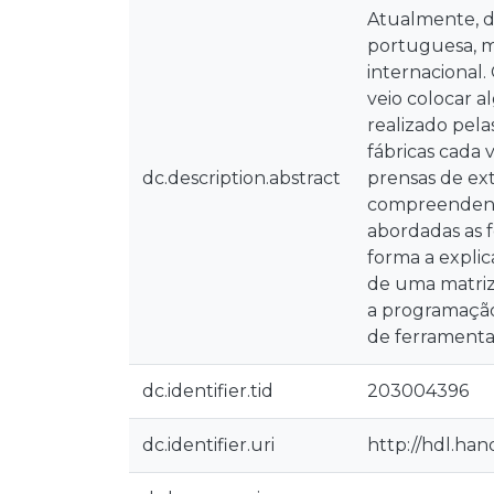
Atualmente, d
portuguesa, m
internacional.
veio colocar 
realizado pela
fábricas cada
dc.description.abstract
prensas de ext
compreendendo
abordadas as 
forma a explic
de uma matriz
a programação
de ferramenta
dc.identifier.tid
203004396
dc.identifier.uri
http://hdl.ha