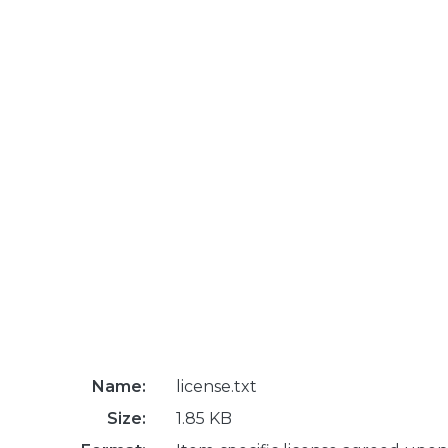
Name:
license.txt
Size:
1.85 KB