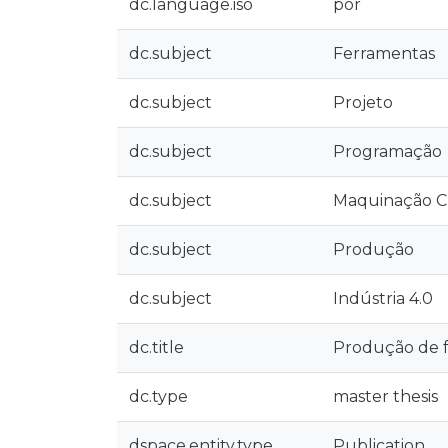
dc.language.iso
por
dc.subject
Ferramentas
dc.subject
Projeto
dc.subject
Programação
dc.subject
Maquinação 
dc.subject
Produção
dc.subject
Indústria 4.0
dc.title
Produção de f
dc.type
master thesis
dspace.entity.type
Publication