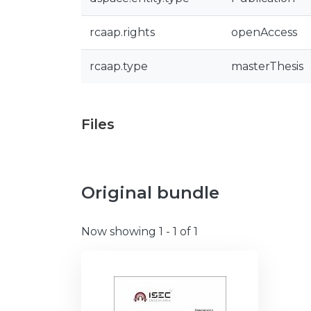
rcaap.rights
openAccess
rcaap.type
masterThesis
Files
Original bundle
Now showing
1 - 1 of 1