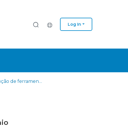
Log In
Produção de ferramentas para prensas de extrusão de alumínio
nio