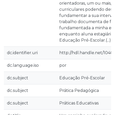
orientadoras, um ou mais,
curriculares podendo dess
fundamentar a sua interve
trabalho documenta de for
fundamentada a minha exp
enquanto aluna estagiária
Educação Pré-Escolar.(...)
dc.identifier.uri
http://hdl.handle.net/10400
dc.language.iso
por
dc.subject
Educação Pré-Escolar
dc.subject
Prática Pedagógica
dc.subject
Práticas Educativas