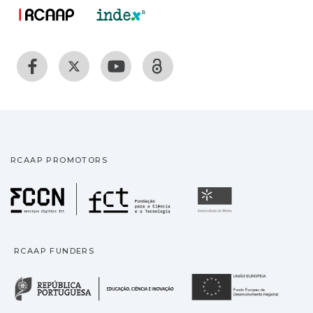
RCAAP PROMOTORS
Fundação para a Ciência
Universidade
RCAAP FUNDERS
República Portuguesa · M
União