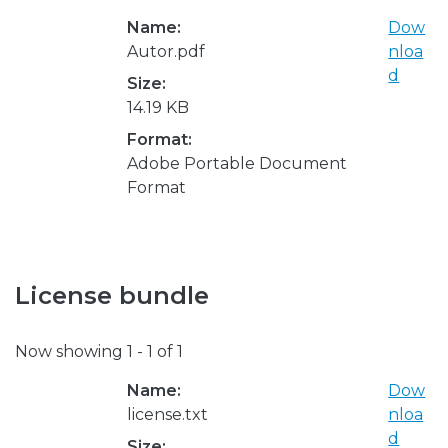
Name:
Dow
Autor.pdf
nloa
d
Size:
14.19 KB
Format:
Adobe Portable Document
Format
License bundle
Now showing
1 - 1 of 1
Name:
Dow
license.txt
nloa
d
Size: