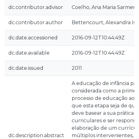
dc.contributor.advisor
Coelho, Ana Maria Sarmento
dc.contributor.author
Bettencourt, Alexandra Isa
dc.date.accessioned
2016-09-12T10:44:49Z
dc.date.available
2016-09-12T10:44:49Z
dc.date.issued
2011
A educação de infância pas
considerada como a primei
processo de educação ao lo
que esta etapa seja de qu
deve basear a sua prática n
curriculares e ser responsá
elaboração de um currículo 
dc.description.abstract
múltiplos intervenientes, 