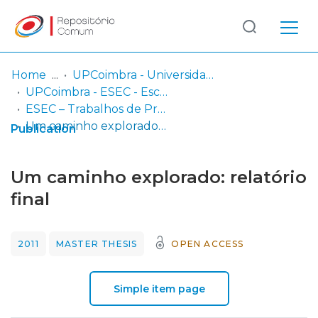
Log
(current)
In
Home
UPCoimbra - Universidade Politécnica de Coimbra
UPCoimbra - ESEC - Escola Superior de Educação de Coimbra
Communities
ESEC – Trabalhos de Projeto | Relatórios de Estágio | Projetos de Investigação
& Collections
Um caminho explorado: relatório final
Publication
Browse repository
Um caminho explorado: relatório
Entities
final
Statistics
2011
MASTER THESIS
OPEN ACCESS
Simple item page