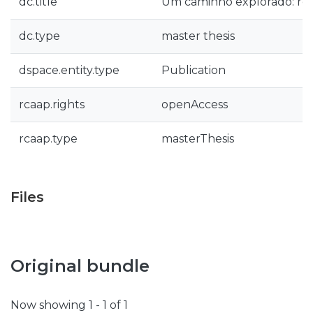
dc.title
Um caminho explorado: rela
dc.type
master thesis
dspace.entity.type
Publication
rcaap.rights
openAccess
rcaap.type
masterThesis
Files
Original bundle
Now showing
1 - 1 of 1