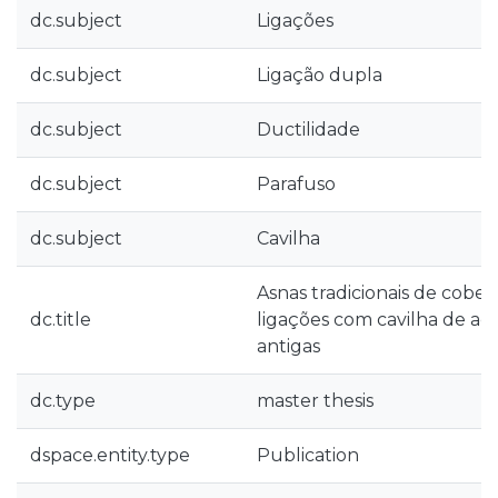
dc.subject
Ligações
dc.subject
Ligação dupla
dc.subject
Ductilidade
dc.subject
Parafuso
dc.subject
Cavilha
Asnas tradicionais de cober
dc.title
ligações com cavilha de a
antigas
dc.type
master thesis
dspace.entity.type
Publication