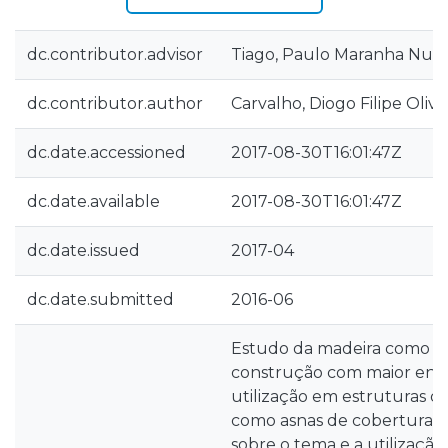
dc.contributor.advisor
Tiago, Paulo Maranha Nun
dc.contributor.author
Carvalho, Diogo Filipe Olive
dc.date.accessioned
2017-08-30T16:01:47Z
dc.date.available
2017-08-30T16:01:47Z
dc.date.issued
2017-04
dc.date.submitted
2016-06
Estudo da madeira como ma
construção com maior enfa
utilização em estruturas d
como asnas de cobertura. 
sobre o tema e a utilização