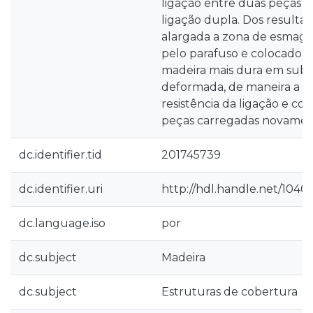
ligação entre duas peças 
ligação dupla. Dos resultad
alargada a zona de esmag
pelo parafuso e colocados
madeira mais dura em subs
deformada, de maneira a ver
resistência da ligação e c
peças carregadas novamen
dc.identifier.tid
201745739
dc.identifier.uri
http://hdl.handle.net/1040
dc.language.iso
por
dc.subject
Madeira
dc.subject
Estruturas de cobertura