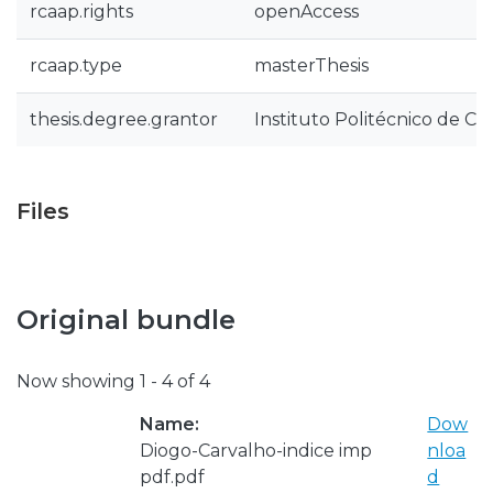
rcaap.rights
openAccess
rcaap.type
masterThesis
thesis.degree.grantor
Instituto Politécnico de Co
Files
Original bundle
Now showing
1 - 4 of 4
Name:
Dow
Diogo-Carvalho-indice imp
nloa
pdf.pdf
d