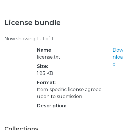
License bundle
Now showing
1 - 1 of 1
Name:
Dow
license.txt
nloa
d
Size:
1.85 KB
Format:
Item-specific license agreed
upon to submission
Description:
Collections