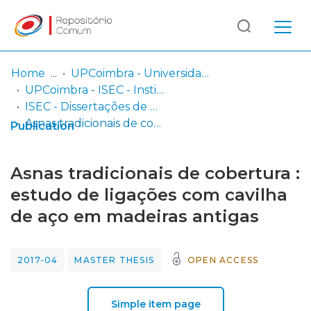
Log
(current)
In
Home
UPCoimbra - Universidade Politécnica de Coimbra
UPCoimbra - ISEC - Instituto Superior de Engenharia de Coimbra
Communities
ISEC - Dissertações de Mestrado
& Collections
Asnas tradicionais de cobertura : estudo de ligações com cavilha de aço em madeiras antigas
Publication
Browse repository
Asnas tradicionais de cobertura :
Entities
estudo de ligações com cavilha
de aço em madeiras antigas
Statistics
2017-04
MASTER THESIS
OPEN ACCESS
Simple item page