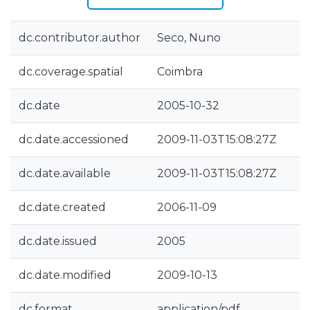
dc.contributor.author
Seco, Nuno
dc.coverage.spatial
Coimbra
dc.date
2005-10-32
dc.date.accessioned
2009-11-03T15:08:27Z
dc.date.available
2009-11-03T15:08:27Z
dc.date.created
2006-11-09
dc.date.issued
2005
dc.date.modified
2009-10-13
dc.format
application/pdf