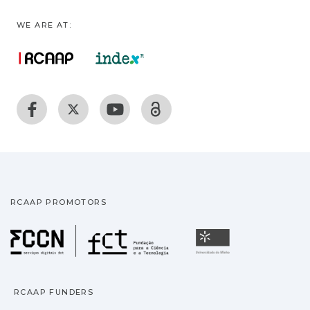
WE ARE AT:
RCAAP PROMOTORS
Fundação para a Ciência
Universidade
RCAAP FUNDERS