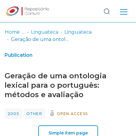
Log
(current)
In
Home
Linguateca
Linguateca
Geração de uma ontologia lexical para o português: métodos e avaliação
Communities
& Collections
Publication
Browse repository
Geração de uma ontologia
Entities
lexical para o português:
métodos e avaliação
Statistics
2005
OTHER
OPEN ACCESS
Simple item page