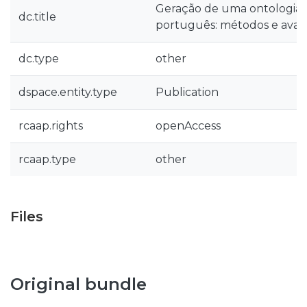
Geração de uma ontologia l
dc.title
português: métodos e aval
dc.type
other
dspace.entity.type
Publication
rcaap.rights
openAccess
rcaap.type
other
Files
Original bundle