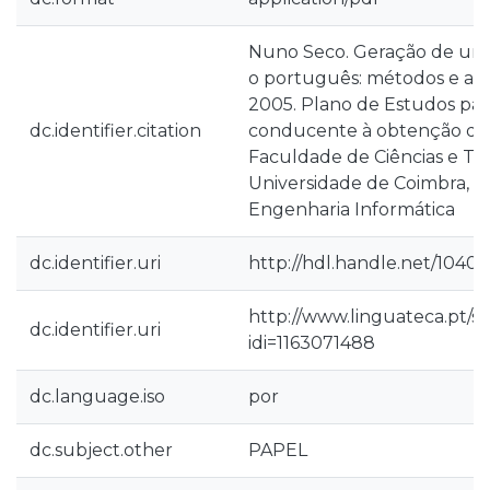
Nuno Seco. Geração de uma 
o português: métodos e av
2005. Plano de Estudos par
dc.identifier.citation
conducente à obtenção do 
Faculdade de Ciências e Te
Universidade de Coimbra, e
Engenharia Informática
dc.identifier.uri
http://hdl.handle.net/10400
http://www.linguateca.pt/s
dc.identifier.uri
idi=1163071488
dc.language.iso
por
dc.subject.other
PAPEL