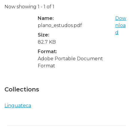
Now showing
1 - 1 of 1
Name:
Dow
plano_estudos.pdf
nloa
d
Size:
82.7 KB
Format:
Adobe Portable Document
Format
Collections
Linguateca