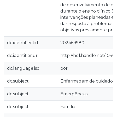
de desenvolvimento de co
durante o ensino clínico (E
intervenções planeadas e 
dar resposta à problemática 
objetivos previamente prop
dc.identifier.tid
202469980
dc.identifier.uri
http://hdl.handle.net/1040
dc.language.iso
por
dc.subject
Enfermagem de cuidados i
dc.subject
Emergências
dc.subject
Família