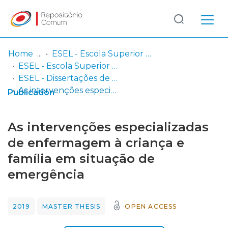
Log
(current)
In
Home
ESEL - Escola Superior de Enfermagem de Lisboa
ESEL - Escola Superior de Enfermagem de Lisboa
Communities
ESEL - Dissertações de Mestrado
& Collections
As intervenções especializadas de enfermagem à criança e família em situação de emergência
Publication
Browse repository
As intervenções especializadas
Entities
de enfermagem à criança e
família em situação de
Statistics
emergência
2019
MASTER THESIS
OPEN ACCESS