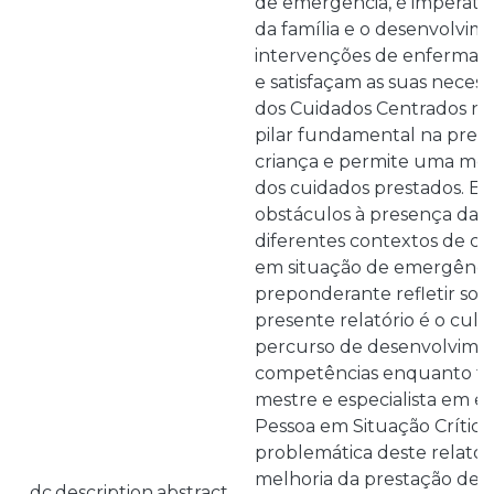
de emergência, é imperati
da família e o desenvolvim
intervenções de enferma
e satisfaçam as suas necessi
dos Cuidados Centrados na
pilar fundamental na pres
criança e permite uma mel
dos cuidados prestados. Ex
obstáculos à presença da f
diferentes contextos de cu
em situação de emergência
preponderante refletir sob
presente relatório é o cul
percurso de desenvolvime
competências enquanto fu
mestre e especialista em 
Pessoa em Situação Crítica 
problemática deste relatóri
melhoria da prestação de 
dc.description.abstract