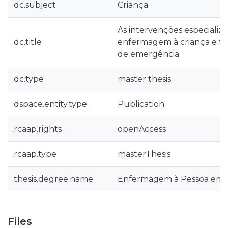
dc.subject
Criança
As intervenções especializ
dc.title
enfermagem à criança e fa
de emergência
dc.type
master thesis
dspace.entity.type
Publication
rcaap.rights
openAccess
rcaap.type
masterThesis
thesis.degree.name
Enfermagem à Pessoa em Si
Files