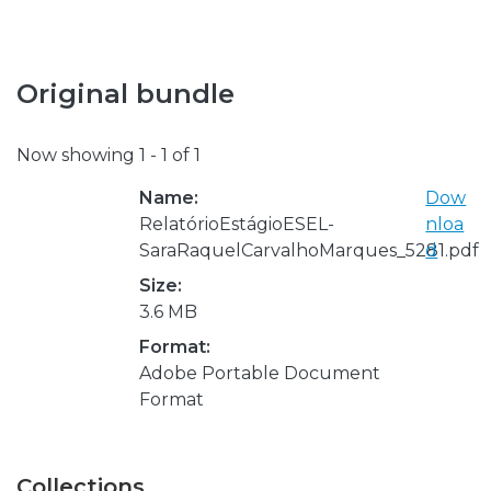
Original bundle
Now showing
1 - 1 of 1
Name:
Dow
RelatórioEstágioESEL-
nloa
SaraRaquelCarvalhoMarques_5281.pdf
d
Size:
3.6 MB
Format:
Adobe Portable Document
Format
Collections