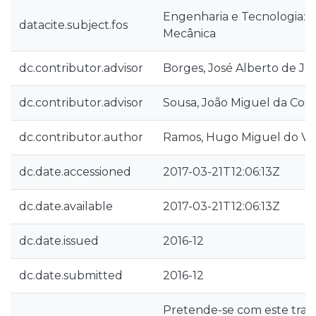
Engenharia e Tecnologia::
datacite.subject.fos
Mecânica
dc.contributor.advisor
Borges, José Alberto de Je
dc.contributor.advisor
Sousa, João Miguel da Cost
dc.contributor.author
Ramos, Hugo Miguel do Va
dc.date.accessioned
2017-03-21T12:06:13Z
dc.date.available
2017-03-21T12:06:13Z
dc.date.issued
2016-12
dc.date.submitted
2016-12
Pretende-se com este tra