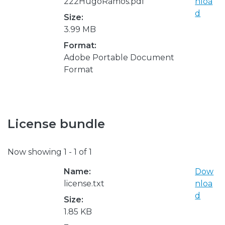
222HugoRamos.pdf
nloa
d
Size:
3.99 MB
Format:
Adobe Portable Document
Format
License bundle
Now showing
1 - 1 of 1
Name:
Dow
license.txt
nloa
d
Size:
1.85 KB