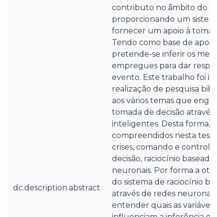
contributo no âmbito do p
proporcionando um sistema
fornecer um apoio à tomad
Tendo como base de apoio 
pretende-se inferir os meio
empregues para dar respos
evento. Este trabalho foi in
realização de pesquisa bibl
aos vários temas que engl
tomada de decisão através 
inteligentes. Desta forma, 
compreendidos nesta tese 
crises, comando e controlo
decisão, raciocínio baseado
neuronais. Por forma a otim
do sistema de raciocínio b
dc.description.abstract
através de redes neuronais, 
entender quais as variávei
influenciam a inferência do