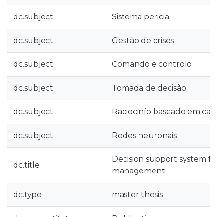
dc.subject
Sistema pericial
dc.subject
Gestão de crises
dc.subject
Comando e controlo
dc.subject
Tomada de decisão
dc.subject
Raciocinío baseado em cas
dc.subject
Redes neuronais
Decision support system f
dc.title
management
dc.type
master thesis