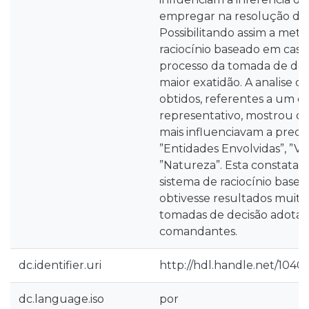
empregar na resolução du
Possibilitando assim a met
raciocínio baseado em caso
processo da tomada de de
maior exatidão. A analise d
obtidos, referentes a um e
representativo, mostrou qu
mais influenciavam a predi
”Entidades Envolvidas”, ”Vit
”Natureza”. Esta constataç
sistema de raciocínio base
obtivesse resultados muito
tomadas de decisão adotad
comandantes.
dc.identifier.uri
http://hdl.handle.net/10400
dc.language.iso
por