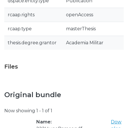
dspace.entity.type
Publication
rcaap.rights
openAccess
rcaap.type
masterThesis
thesis.degree.grantor
Academia Militar
Files
Original bundle
Now showing
1 - 1 of 1
Name:
Dow