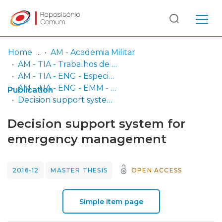
Log
(current)
In
Home
AM - Academia Militar
AM - TIA - Trabalhos de Investigação Aplicada
Communities
AM - TIA - ENG - Especialidade de Engenharia
& Collections
AM - TIA - ENG - EMM - M - Mestrado em Engenharia Mecânica Militar
Publication
Decision support system for emergency management
Browse repository
Decision support system for
Entities
emergency management
Statistics
2016-12
MASTER THESIS
OPEN ACCESS
Simple item page