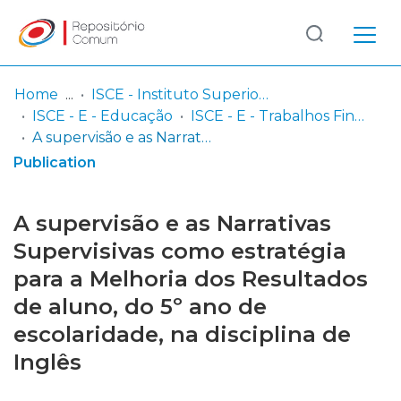
Log
(current)
In
Home
ISCE - Instituto Superior de Ciências Educativas
ISCE - E - Educação
ISCE - E - Trabalhos Finais de Mestrado
Communities
A supervisão e as Narrativas Supervisivas como estratégia para a Melhoria dos Resultados de aluno, do 5º ano de escolaridade, na disciplina de Inglês
& Collections
Publication
Browse repository
A supervisão e as Narrativas
Entities
Supervisivas como estratégia
para a Melhoria dos Resultados
Statistics
de aluno, do 5º ano de
escolaridade, na disciplina de
Inglês