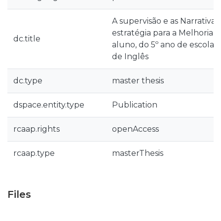
A supervisão e as Narrativa
estratégia para a Melhoria 
dc.title
aluno, do 5º ano de escolari
de Inglês
dc.type
master thesis
dspace.entity.type
Publication
rcaap.rights
openAccess
rcaap.type
masterThesis
Files