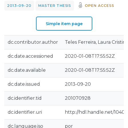
2013-09-20
MASTER THESIS
OPEN ACCESS
Simple item page
dc.contributor.author
Teles Ferreira, Laura Cristin
dc.date.accessioned
2020-01-08T17:55:52Z
dc.date.available
2020-01-08T17:55:52Z
dc.date.issued
2013-09-20
dc.identifier.tid
201070928
dc.identifier.uri
http://hdl.handle.net/1040
dc.language.iso
por