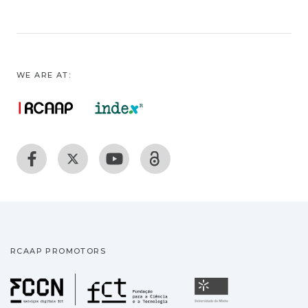
WE ARE AT:
RCAAP PROMOTORS
Fundação para a Ciência
Universidade