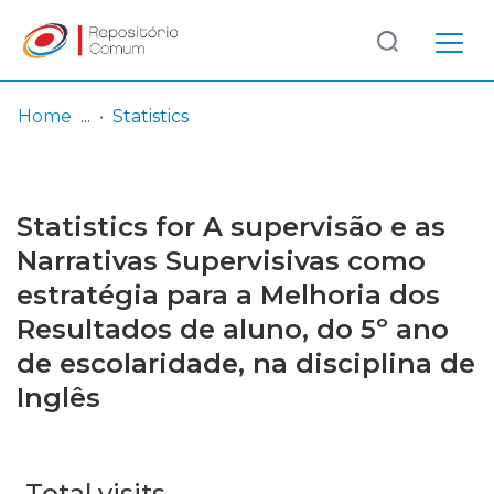
Log
(current)
In
Home
Statistics
Communities
& Collections
Statistics for A supervisão e as
Browse repository
Narrativas Supervisivas como
estratégia para a Melhoria dos
Entities
Resultados de aluno, do 5º ano
de escolaridade, na disciplina de
Inglês
Total visits