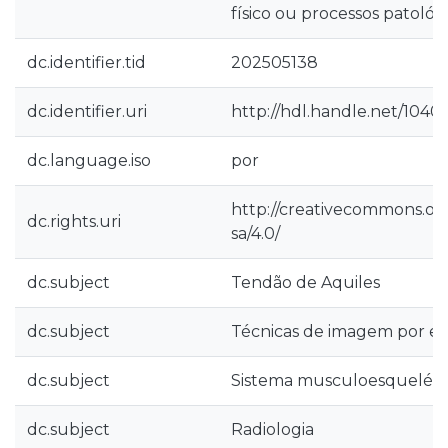
físico ou processos patológ
dc.identifier.tid
202505138
dc.identifier.uri
http://hdl.handle.net/1040
dc.language.iso
por
http://creativecommons.org
dc.rights.uri
sa/4.0/
dc.subject
Tendão de Aquiles
dc.subject
Técnicas de imagem por ela
dc.subject
Sistema musculoesqueléti
dc.subject
Radiologia