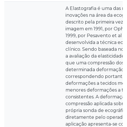
A Elastografia é uma das m
inovações na área da ecogra
descrito pela primeira vez 
imagem em 1991, por Ophir e
1999, por Pesavento et al [2
desenvolvida a técnica eco
clínico. Sendo baseada nos 
a avaliação da elasticidade
que uma compressão dos t
determinada deformação 
correspondendo portanto 
deformações a tecidos men
menores deformações a tec
consistentes. A deformaçã
compressão aplicada sobre 
própria sonda de ecográfica
diretamente pelo operador 
aplicação apresenta-se c