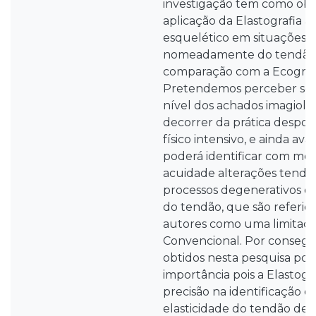
investigação tem como objet
aplicação da Elastografia 
esquelético em situações d
nomeadamente do tendão 
comparação com a Ecografi
Pretendemos perceber se h
nível dos achados imagiol
decorrer da prática despor
físico intensivo, e ainda aval
poderá identificar com mel
acuidade alterações tendin
processos degenerativos ou
do tendão, que são referido
autores como uma limitaçã
Convencional. Por consegui
obtidos nesta pesquisa pod
importância pois a Elastogr
precisão na identificação d
elasticidade do tendão de A