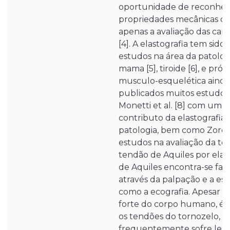
oportunidade de reconhece
propriedades mecânicas dos
apenas a avaliação das carac
[4]. A elastografia tem sido
estudos na área da patolo
mama [5], tiroide [6], e prós
musculo-esquelética ainda
publicados muitos estudos,
Monetti et al. [8] com um 
contributo da elastografia 
patologia, bem como Zordo e
estudos na avaliação da te
tendão de Aquiles por elas
de Aquiles encontra-se fac
através da palpação e a est
como a ecografia. Apesar d
forte do corpo humano, é
os tendões do tornozelo, o
frequentemente sofre lesõe