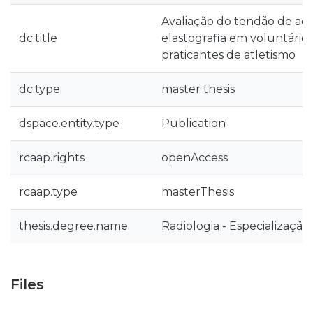
Avaliação do tendão de aqu
dc.title
elastografia em voluntários
praticantes de atletismo
dc.type
master thesis
dspace.entity.type
Publication
rcaap.rights
openAccess
rcaap.type
masterThesis
thesis.degree.name
Radiologia - Especialização 
Files