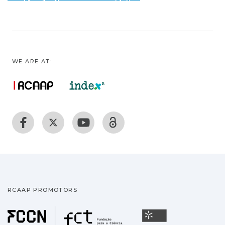
WE ARE AT:
RCAAP PROMOTORS
Fundação para a Ciência
Universidade