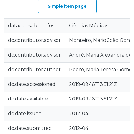
Simple item page
datacite.subject.fos
Ciências Médicas
dc.contributor.advisor
Monteiro, Mário João Gonç
dc.contributor.advisor
André, Maria Alexandra d
dc.contributor.author
Pedro, Maria Teresa Gomes
dc.date.accessioned
2019-09-16T13:51:21Z
dc.date.available
2019-09-16T13:51:21Z
dc.date.issued
2012-04
dc.date.submitted
2012-04