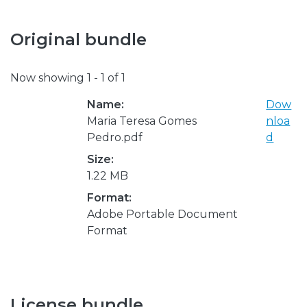
Original bundle
Now showing
1 - 1 of 1
Name:
Dow
Maria Teresa Gomes
nloa
Pedro.pdf
d
Size:
1.22 MB
Format:
Adobe Portable Document
Format
License bundle