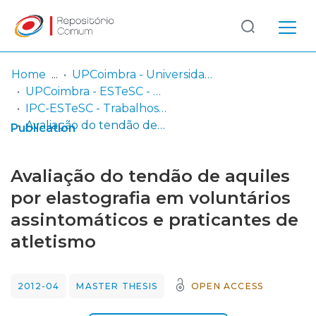
Log
(current)
In
Home
UPCoimbra - Universidade Politécnica de Coimbra
UPCoimbra - ESTeSC - Escola Superior de Tecnologia da Saúde de Coimbra
Communities
IPC-ESTeSC - Trabalhos de projeto / relatórios de estágio / projetos de investigação
& Collections
Avaliação do tendão de aquiles por elastografia em voluntários assintomáticos e praticantes de atletismo
Publication
Browse repository
Avaliação do tendão de aquiles
Entities
por elastografia em voluntários
assintomáticos e praticantes de
Statistics
atletismo
2012-04
MASTER THESIS
OPEN ACCESS