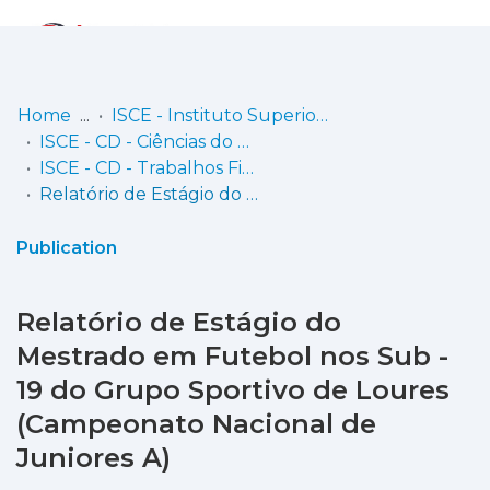
Log
(current)
In
Home
ISCE - Instituto Superior de Ciências Educativas
ISCE - CD - Ciências do Desporto
Communities
ISCE - CD - Trabalhos Finais de Mestrado
& Collections
Relatório de Estágio do Mestrado em Futebol nos Sub - 19 do Grupo Sportivo de Loures (Campeonato Nacional de Juniores A)
Browse repository
Publication
Entities
Relatório de Estágio do
Statistics
Mestrado em Futebol nos Sub -
19 do Grupo Sportivo de Loures
(Campeonato Nacional de
Juniores A)