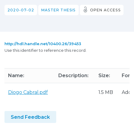
2020-07-02
MASTER THESIS
OPEN ACCESS
http://hdl.handle.net/10400.26/39453
Use this identifier to reference this record.
Name:
Description:
Size:
Form
Diogo Cabral.pdf
1.5 MB
Adob
Send Feedback