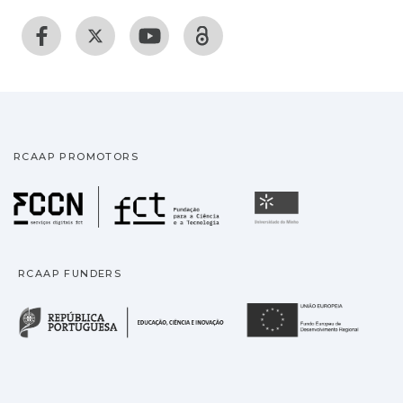
RCAAP PROMOTORS
Fundação para a Ciência
Universidade
RCAAP FUNDERS
República Portuguesa · M
União