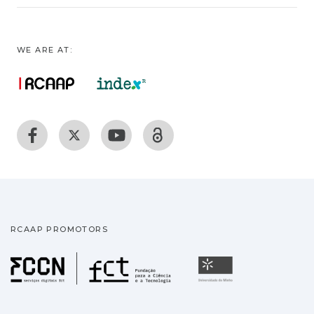
WE ARE AT:
RCAAP PROMOTORS
Fundação para a Ciência
Universidade