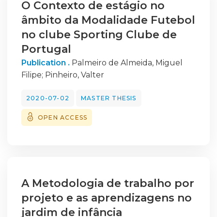
O Contexto de estágio no
de projeto, começando por pequenos
âmbito da Modalidade Futebol
exercícios (tutoriais) realizados no programa
no clube Sporting Clube de
utilizado
pela empresa – NX – de modo a conhecer o
Portugal
seu funcionamento. Ao longo do tempo,
Publication .
Palmeiro de Almeida, Miguel
aprofundou-se a perceção de todo o
Filipe
;
Pinheiro, Valter
processo envolvente relativo ao molde e
desenvolveu-se
2020-07-02
MASTER THESIS
capacidade para desempenhar
OPEN ACCESS
determinadas tarefas, nomeadamente, a
realização das listagens
de materiais relativos aos componentes dos
moldes no decorrer de encomendas, para
auxílio à
produção e para o próprio controlo de toda
A Metodologia de trabalho por
a sua estrutura (de forma a conhecer a lista
projeto e as aprendizagens no
completa
jardim de infância
de materiais e a quantidade existente), e a