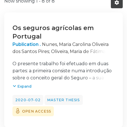
Now showing
1 - 8 of 8
Os seguros agrícolas em
Portugal
Publication .
Nunes, Maria Carolina Oliveira
dos Santos Pires
;
Oliveira, Maria de Fátima
Martins Lorena de
O presente trabalho foi efetuado em duas
partes: a primeira consiste numa introdução
sobre o conceito geral do Seguro – a sua
origem, evolução e os conceitos principais
Expand
relacionados com a temática; a segunda
parte será sobre Seguros Agrícolas.Os
2020-07-02
MASTER THESIS
seguros tratam-se de um serviço, deste
OPEN ACCESS
modo, é importante contextualizar a
realidade económica de Portugal em