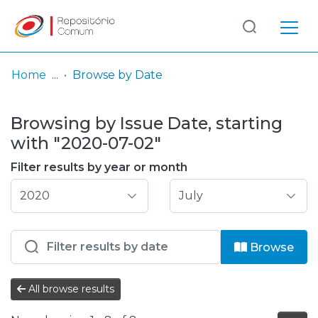
Log
(current)
In
Home
Browse by Date
Communities
Browsing by Issue Date, starting
& Collections
with "2020-07-02"
Browse repository
Filter results by year or month
Entities
Browse
All browse results