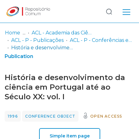
Log
(current)
In
Home
ACL - Academia das Ciências de Lisboa
ACL - P - Publicações
ACL - P - Conferências e Seminários
Communities
História e desenvolvimento da ciência em Portugal até ao Século XX: vol. I
& Collections
Publication
Browse repository
História e desenvolvimento da
Entities
ciência em Portugal até ao
Século XX: vol. I
Statistics
1996
CONFERENCE OBJECT
OPEN ACCESS
Simple item page