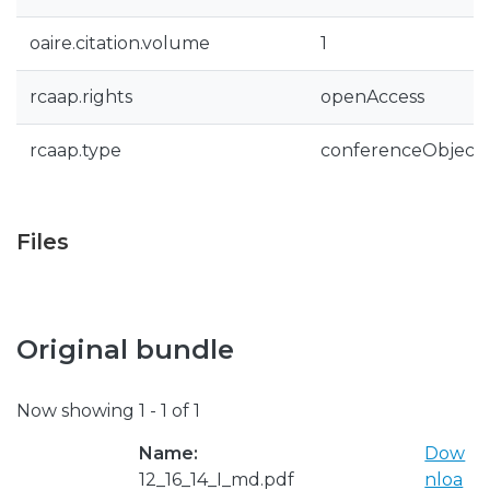
oaire.citation.volume
1
rcaap.rights
openAccess
rcaap.type
conferenceObject
Files
Original bundle
Now showing
1 - 1 of 1
Name:
Dow
12_16_14_I_md.pdf
nloa