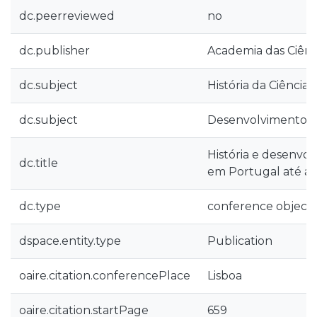
dc.peerreviewed
no
dc.publisher
Academia das Ciênc
dc.subject
História da Ciência
dc.subject
Desenvolvimento ci
História e desenvol
dc.title
em Portugal até ao 
dc.type
conference object
dspace.entity.type
Publication
oaire.citation.conferencePlace
Lisboa
oaire.citation.startPage
659