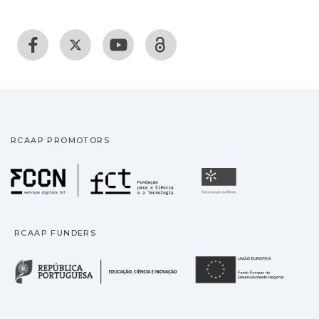
RCAAP PROMOTORS
Fundação para a Ciência
Universidade
RCAAP FUNDERS
República Portuguesa · M
União