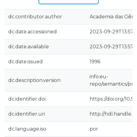
dc.contributor.author
Academia das Ciênc
dc.date.accessioned
2023-09-29T13:57:
dc.date.available
2023-09-29T13:57:
dc.date.issued
1996
info:eu-
dc.description.version
repo/semantics/pub
dc.identifier.doi
https://doi.org/10.5
dc.identifier.uri
http://hdl.handle.
dc.language.iso
por