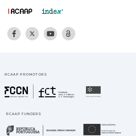
RCAAP PROMOTORS
Fundação para a Ciência
Universidade
RCAAP FUNDERS
República Portuguesa · M
União