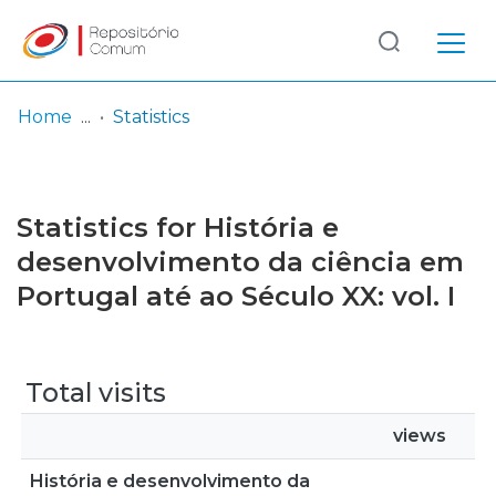
Log
(current)
In
Home
Statistics
Communities
& Collections
Statistics for História e
Browse repository
desenvolvimento da ciência em
Portugal até ao Século XX: vol. I
Entities
Total visits
views
História e desenvolvimento da