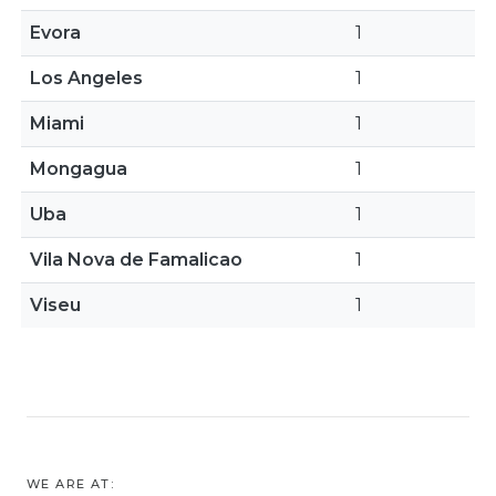
Evora
1
Los Angeles
1
Miami
1
Mongagua
1
Uba
1
Vila Nova de Famalicao
1
Viseu
1
WE ARE AT: