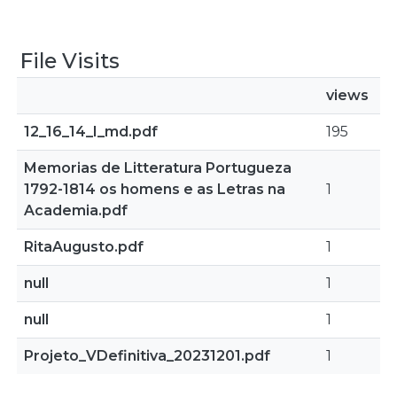
File Visits
views
12_16_14_I_md.pdf
195
Memorias de Litteratura Portugueza
1792-1814 os homens e as Letras na
1
Academia.pdf
RitaAugusto.pdf
1
null
1
null
1
Projeto_VDefinitiva_20231201.pdf
1