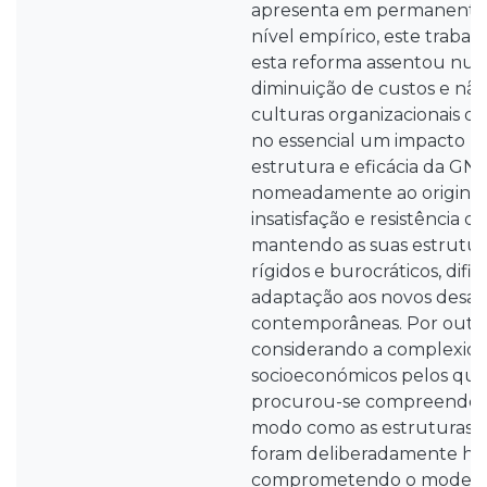
apresenta em permanente 
nível empírico, este traba
esta reforma assentou num
diminuição de custos e não
culturas organizacionais dis
no essencial um impacto n
estrutura e eficácia da GN
nomeadamente ao origina
insatisfação e resistência 
mantendo as suas estrutur
rígidos e burocráticos, difi
adaptação aos novos desafi
contemporâneas. Por outro
considerando a complexida
socioeconómicos pelos quai
procurou-se compreender 
modo como as estruturas 
foram deliberadamente ho
comprometendo o modelo 