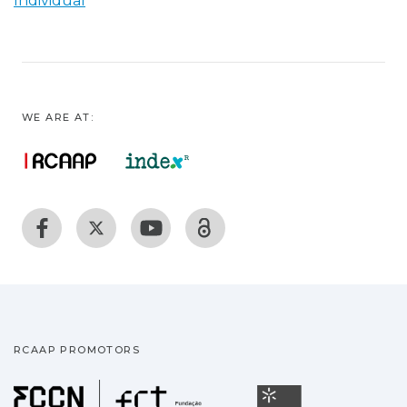
Individual
WE ARE AT:
RCAAP PROMOTORS
Fundação para a Ciência
Universidade