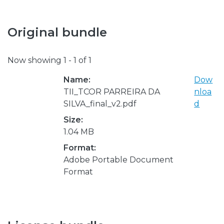
Original bundle
Now showing
1 - 1 of 1
Name:
Dow
TII_TCOR PARREIRA DA
nloa
SILVA_final_v2.pdf
d
Size:
1.04 MB
Format:
Adobe Portable Document
Format