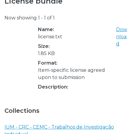
License bundle
Now showing
1 - 1 of 1
Name:
Dow
license.txt
nloa
d
Size:
1.85 KB
Format:
Item-specific license agreed
upon to submission
Description:
Collections
IUM - CRC - CEMC - Trabalhos de Investigação