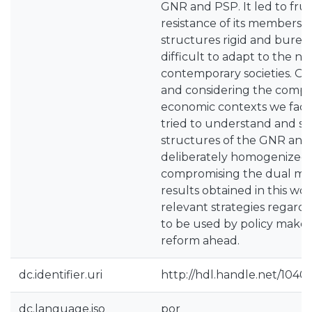
GNR and PSP. It led to frus
resistance of its members a
structures rigid and bureau
difficult to adapt to the n
contemporary societies. On
and considering the complex
economic contexts we fac
tried to understand and s
structures of the GNR an
deliberately homogenized,
compromising the dual mo
results obtained in this 
relevant strategies regardin
to be used by policy maker
reform ahead.
dc.identifier.uri
http://hdl.handle.net/1040
dc.language.iso
por