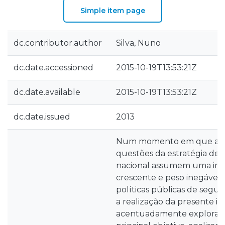
Simple item page
dc.contributor.author
Silva, Nuno
dc.date.accessioned
2015-10-19T13:53:21Z
dc.date.available
2015-10-19T13:53:21Z
dc.date.issued
2013
Num momento em que a re
questões da estratégia de 
nacional assumem uma imp
crescente e peso inegável 
políticas públicas de segu
a realização da presente in
acentuadamente explorató