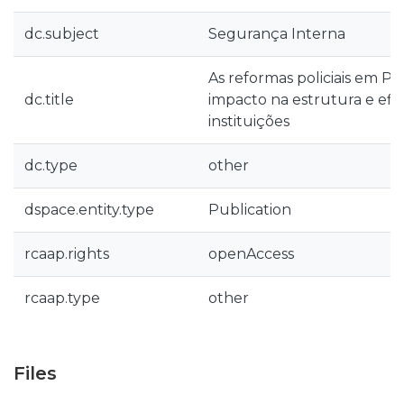
dc.subject
Segurança Interna
As reformas policiais em Po
dc.title
impacto na estrutura e efic
instituições
dc.type
other
dspace.entity.type
Publication
rcaap.rights
openAccess
rcaap.type
other
Files