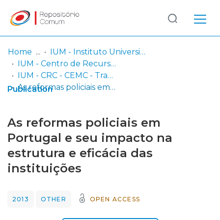
Log
(current)
In
Home
IUM - Instituto Universitário Militar
IUM - Centro de Recursos de Conhecimento
Communities
IUM - CRC - CEMC - Trabalhos de Investigação Individual
& Collections
As reformas policiais em Portugal e seu impacto na estrutura e eficácia das instituições
Publication
Browse repository
As reformas policiais em
Entities
Portugal e seu impacto na
estrutura e eficácia das
Statistics
instituições
2013
OTHER
OPEN ACCESS