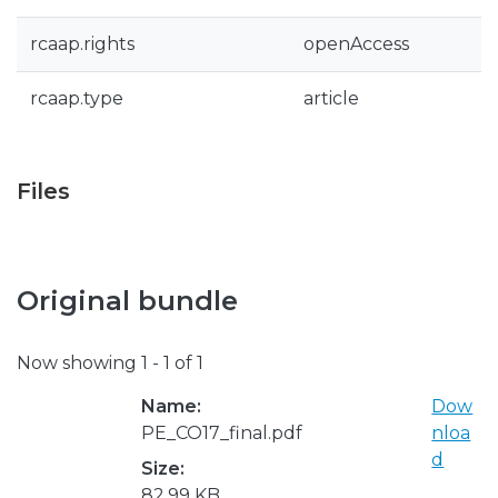
rcaap.rights
openAccess
rcaap.type
article
Files
Original bundle
Now showing
1 - 1 of 1
Name:
Dow
PE_CO17_final.pdf
nloa
d
Size:
82.99 KB