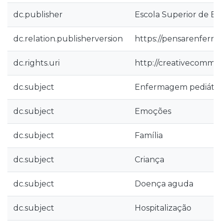
dc.publisher
Escola Superior de E
dc.relation.publisherversion
https://pensarenferma
dc.rights.uri
http://creativecommon
dc.subject
Enfermagem pediátri
dc.subject
Emoções
dc.subject
Família
dc.subject
Criança
dc.subject
Doença aguda
dc.subject
Hospitalização