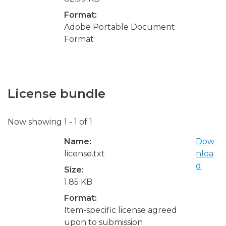
Format:
Adobe Portable Document
Format
License bundle
Now showing
1 - 1 of 1
Name:
Dow
license.txt
nloa
d
Size:
1.85 KB
Format:
Item-specific license agreed
upon to submission