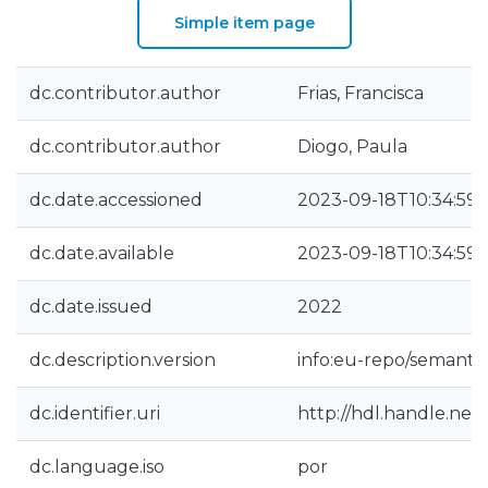
Simple item page
dc.contributor.author
Frias, Francisca
dc.contributor.author
Diogo, Paula
dc.date.accessioned
2023-09-18T10:34:59
dc.date.available
2023-09-18T10:34:59
dc.date.issued
2022
dc.description.version
info:eu-repo/semantic
dc.identifier.uri
http://hdl.handle.net
dc.language.iso
por