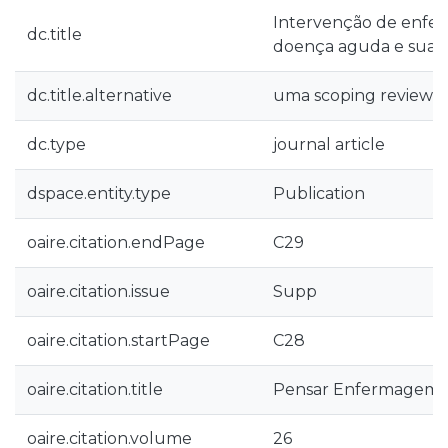
Intervenção de enfe
dc.title
doença aguda e sua fa
dc.title.alternative
uma scoping review
dc.type
journal article
dspace.entity.type
Publication
oaire.citation.endPage
C29
oaire.citation.issue
Supp
oaire.citation.startPage
C28
oaire.citation.title
Pensar Enfermagem
oaire.citation.volume
26