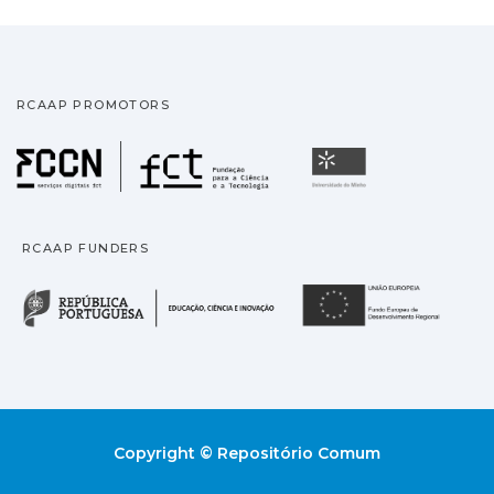
RCAAP PROMOTORS
Fundação para a Ciência
Universidade
RCAAP FUNDERS
República Portuguesa · M
União
Copyright © Repositório Comum