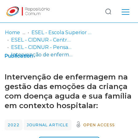
Log
(current)
In
Home
ESEL - Escola Superior de Enfermagem de Lisboa
ESEL - CIDNUR - Centro de Investigação, Inovação e Desenvolvimento em Enfermagem de Lisboa
Communities
ESEL - CIDNUR - Pensar Enfermagem
& Collections
Intervenção de enfermagem na gestão das emoções da criança com doença aguda e sua família em contexto hospitalar:
Publication
Browse repository
Intervenção de enfermagem na
Entities
gestão das emoções da criança
com doença aguda e sua família
Statistics
em contexto hospitalar:
2022
JOURNAL ARTICLE
OPEN ACCESS