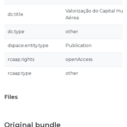
Valorização do Capital Hu
dc.title
Aérea
dc.type
other
dspace.entity.type
Publication
rcaap.rights
openAccess
rcaap.type
other
Files
Original bundle