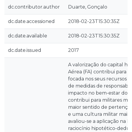
dc.contributor.author
Duarte, Gonçalo
dc.date.accessioned
2018-02-23T15:30:35Z
dc.date.available
2018-02-23T15:30:35Z
dc.date.issued
2017
A valorização do capital 
Aérea (FA) contribui para 
focada nos seus recursos 
de medidas de responsabili
impacto no bem-estar dos 
contribui para militares ma
maior sentido de pertença,
e uma cultura militar mais 
avaliou-se a aplicação na F
raciocínio hipotético-dedut