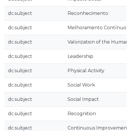
dc.subject
Reconhecimento
dc.subject
Melhoramento Contínuo
dc.subject
Valorization of the Human 
dc.subject
Leadership
dc.subject
Physical Activity
dc.subject
Social Work
dc.subject
Social Impact
dc.subject
Recognition
dc.subject
Continuous Improvement