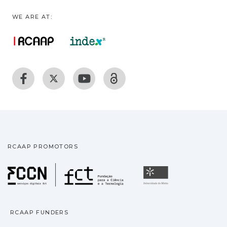
WE ARE AT:
RCAAP PROMOTORS
Fundação para a Ciência
Universidade
RCAAP FUNDERS