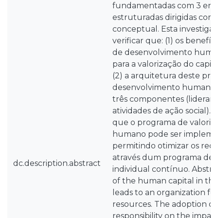
fundamentadas com 3 entr
estruturadas dirigidas co
conceptual. Esta investiga
verificar que: (1) os benef
de desenvolvimento huma
para a valorização do capi
(2) a arquitetura deste pr
desenvolvimento humano 
três componentes (liderança
atividades de ação social). 
que o programa de valoriza
humano pode ser impleme
permitindo otimizar os re
através dum programa de
dc.description.abstract
individual contínuo. Abstra
of the human capital in the
leads to an organization f
resources. The adoption of
responsibility on the impac