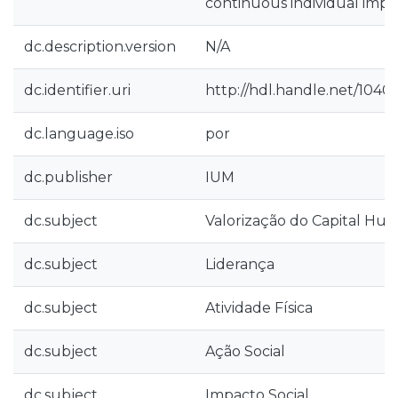
continuous individual imp
dc.description.version
N/A
dc.identifier.uri
http://hdl.handle.net/1040
dc.language.iso
por
dc.publisher
IUM
dc.subject
Valorização do Capital Hu
dc.subject
Liderança
dc.subject
Atividade Física
dc.subject
Ação Social
dc.subject
Impacto Social