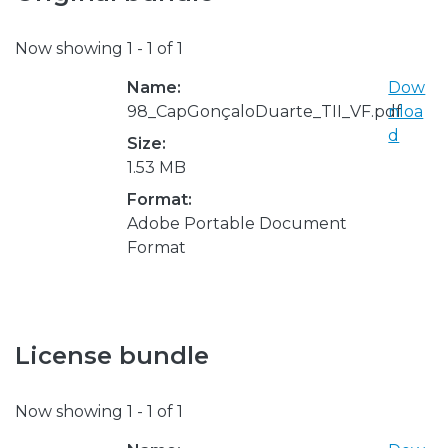
Now showing
1 - 1 of 1
Name:
Dow
98_CapGonçaloDuarte_TII_VF.pdf
nloa
d
Size:
1.53 MB
Format:
Adobe Portable Document
Format
License bundle
Now showing
1 - 1 of 1