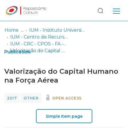
Log
(current)
In
Home
IUM - Instituto Universitário Militar
IUM - Centro de Recursos de Conhecimento
Communities
IUM - CRC - CPOS - FA - Trabalhos de Investigação Individual
& Collections
Valorização do Capital Humano na Força Aérea
Publication
Browse repository
Valorização do Capital Humano
Entities
na Força Aérea
Statistics
2017
OTHER
OPEN ACCESS
Simple item page