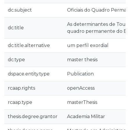
dc.subject
Oficiais do Quadro Perma
As determinantes de Tounov
dc.title
quadro permanente do Ex
dc.title.alternative
um perfil exordial
dc.type
master thesis
dspace.entity.type
Publication
rcaap.rights
openAccess
rcaap.type
masterThesis
thesis.degree.grantor
Academia Militar