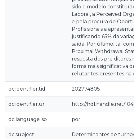
sido o modelo constituído 
Laboral, a Perceived Organ
e pela procura de Oportun
Profis sionais a apresentar 
justificando 65% da variaç
saída. Por último, tal com
Proximal Withdrawal States
resposta dos pre ditores n
forma mais significativa dev
relutantes presentes na es
dc.identifier.tid
202774805
dc.identifier.uri
http://hdl.handle.net/1040
dc.language.iso
por
dc.subject
Determinantes de turnove