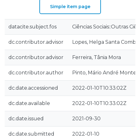
Simple item page
datacite.subject.fos
Ciências Sociais::Outras Ciên
dc.contributor.advisor
Lopes, Helga Santa Comba
dc.contributor.advisor
Ferreira, Tânia Mora
dc.contributor.author
Pinto, Mário André Monteir
dc.date.accessioned
2022-01-10T10:33:02Z
dc.date.available
2022-01-10T10:33:02Z
dc.date.issued
2021-09-30
dc.date.submitted
2022-01-10