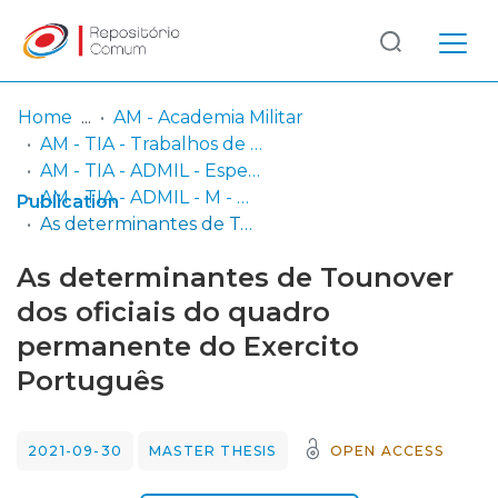
Log
(current)
In
Home
AM - Academia Militar
AM - TIA - Trabalhos de Investigação Aplicada
Communities
AM - TIA - ADMIL - Especialidade de Administração
& Collections
AM - TIA - ADMIL - M - Mestrado em Ciências Militares na Especialidade de Administração Militar
Publication
As determinantes de Tounover dos oficiais do quadro permanente do Exercito Português
Browse repository
As determinantes de Tounover
Entities
dos oficiais do quadro
permanente do Exercito
Statistics
Português
2021-09-30
MASTER THESIS
OPEN ACCESS