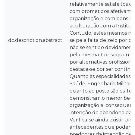
relativamente satisfeitos co
com prometidos afetivame
organização e com bons ní
aculturação com a Instituiçã
Contudo, estes mesmos mi
dc.description.abstract
se pela falta de zelo por p
não se sentido devidamen
pela mesma. Consequen te
por alternativas profissiona
destaca-se por ser contínua
Quanto às especialidades são
Saúde, Engenharia Militar e 
quanto ao posto são os Te
demonstram o menor bem-
organização e, consequent
intenção de abandono da o
Verifica-se ainda existir u
antecedentes que podem 
preditores da intenção de 