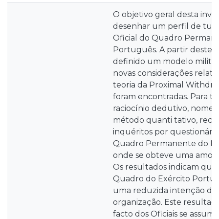
O objetivo geral desta inve
desenhar um perfil de turno
Oficial do Quadro Permane
Português. A partir deste ob
definido um modelo milita
novas considerações relat
teoria da Proximal Withdra
foram encontradas. Para ta
raciocínio dedutivo, nom
método quanti tativo, reco
inquéritos por questionário 
Quadro Permanente do Exé
onde se obteve uma amostra
Os resultados indicam que o
Quadro do Exército Port
uma reduzida intenção de 
organização. Este resultado
facto dos Oficiais se assum