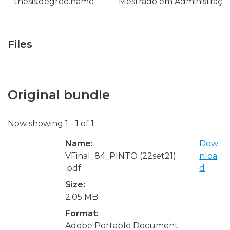
thesis.degree.name
Mestrado em Administração 
Files
Original bundle
Now showing
1 - 1 of 1
Name:
Dow
VFinal_84_PINTO (22set21)
nloa
.pdf
d
Size:
2.05 MB
Format:
Adobe Portable Document